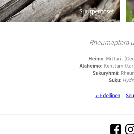
Suurperhoset
Rheumaptera u
Heimo
: Mittarit (G
Alaheimo
: Kenttämittari
Sukuryhmä
: Rheu
Suku
:
Hydr
← Edellinen
│
Seu