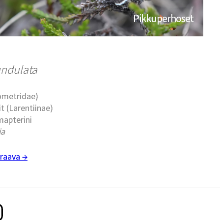
Pikkuperhoset
ndulata
eometridae)
t (Larentiinae)
mapterini
ia
raava →