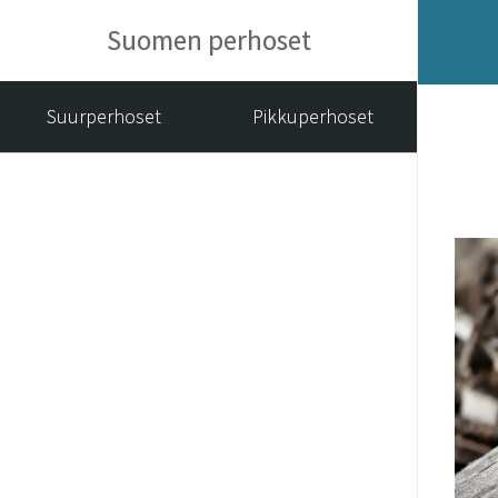
Suomen perhoset
Suurperhoset
Pikkuperhoset