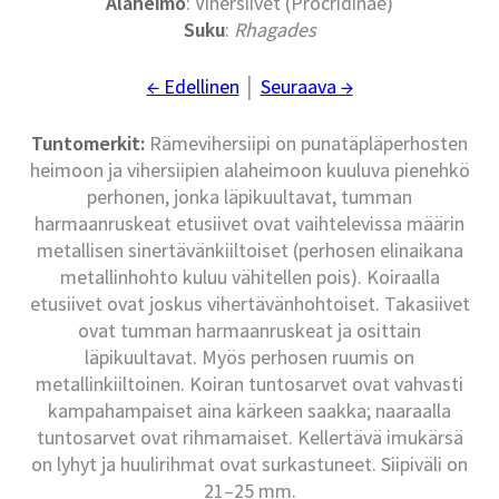
Alaheimo
: Vihersiivet (Procridinae)
Suku
:
Rhagades
← Edellinen
│
Seuraava →
Tuntomerkit:
Rämevihersiipi on punatäpläperhosten
heimoon ja vihersiipien alaheimoon kuuluva pienehkö
perhonen, jonka läpikuultavat, tumman
harmaanruskeat etusiivet ovat vaihtelevissa määrin
metallisen sinertävänkiiltoiset (perhosen elinaikana
metallinhohto kuluu vähitellen pois). Koiraalla
etusiivet ovat joskus vihertävänhohtoiset. Takasiivet
ovat tumman harmaanruskeat ja osittain
läpikuultavat. Myös perhosen ruumis on
metallinkiiltoinen. Koiran tuntosarvet ovat vahvasti
kampahampaiset aina kärkeen saakka; naaraalla
tuntosarvet ovat rihmamaiset. Kellertävä imukärsä
on lyhyt ja huulirihmat ovat surkastuneet. Siipiväli on
21–25 mm.