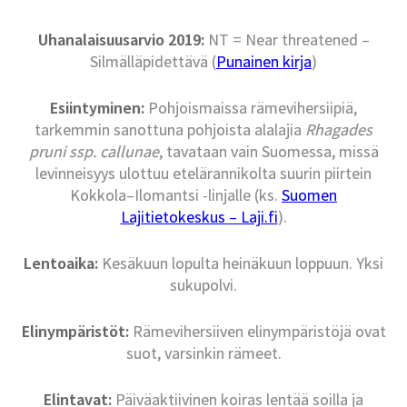
Uhanalaisuusarvio 2019:
NT = Near threatened –
Silmälläpidettävä (
Punainen kirja
)
Esiintyminen:
Pohjoismaissa rämevihersiipiä,
tarkemmin sanottuna pohjoista alalajia
Rhagades
pruni ssp. callunae
, tavataan vain Suomessa, missä
levinneisyys ulottuu etelärannikolta suurin piirtein
Kokkola–Ilomantsi -linjalle (ks.
Suomen
Lajitietokeskus – Laji.fi
).
Lentoaika:
Kesäkuun lopulta heinäkuun loppuun. Yksi
sukupolvi.
Elinympäristöt:
Rämevihersiiven elinympäristöjä ovat
suot, varsinkin rämeet.
Elintavat:
Päiväaktiivinen koiras lentää soilla ja