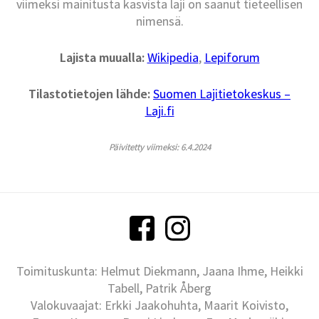
viimeksi mainitusta kasvista laji on saanut tieteellisen
nimensä.
Lajista muualla:
Wikipedia
,
Lepiforum
Tilastotietojen lähde:
Suomen Lajitietokeskus –
Laji.fi
Päivitetty viimeksi: 6.4.2024
Toimituskunta: Helmut Diekmann, Jaana Ihme, Heikki
Tabell, Patrik Åberg
Valokuvaajat: Erkki Jaakohuhta, Maarit Koivisto,