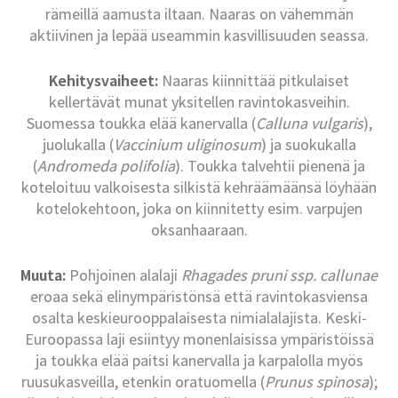
rämeillä aamusta iltaan. Naaras on vähemmän
aktiivinen ja lepää useammin kasvillisuuden seassa.
Kehitysvaiheet:
Naaras kiinnittää pitkulaiset
kellertävät munat yksitellen ravintokasveihin.
Suomessa toukka elää kanervalla (
Calluna vulgaris
),
juolukalla (
Vaccinium uliginosum
) ja suokukalla
(
Andromeda polifolia
). Toukka talvehtii pienenä ja
koteloituu valkoisesta silkistä kehräämäänsä löyhään
kotelokehtoon, joka on kiinnitetty esim. varpujen
oksanhaaraan.
Muuta:
Pohjoinen alalaji
Rhagades pruni ssp. callunae
eroaa sekä elinympäristönsä että ravintokasviensa
osalta keskieurooppalaisesta nimialalajista. Keski-
Euroopassa laji esiintyy monenlaisissa ympäristöissä
ja toukka elää paitsi kanervalla ja karpalolla myös
ruusukasveilla, etenkin oratuomella (
Prunus spinosa
);