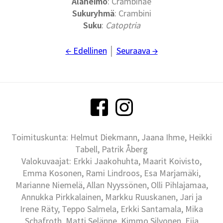
Alaheimo
: Crambinae
Sukuryhmä
: Crambini
Suku
:
Catoptria
← Edellinen
│
Seuraava →
Toimituskunta: Helmut Diekmann, Jaana Ihme, Heikki
Tabell, Patrik Åberg
Valokuvaajat: Erkki Jaakohuhta, Maarit Koivisto,
Emma Kosonen, Rami Lindroos, Esa Marjamäki,
Marianne Niemelä, Allan Nyyssönen, Olli Pihlajamaa,
Annukka Pirkkalainen, Markku Ruuskanen, Jari ja
Irene Räty, Teppo Salmela, Erkki Santamala, Mika
Schafroth, Matti Selänne, Kimmo Silvonen, Eija