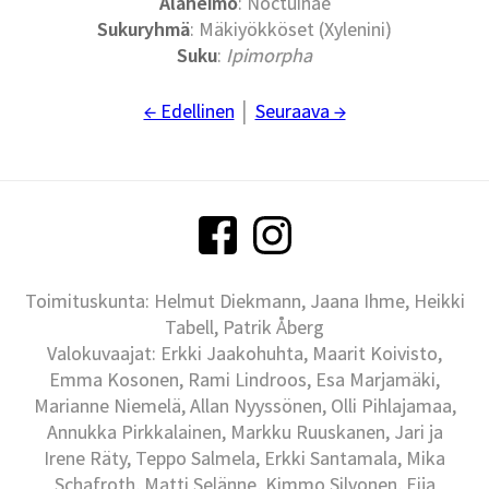
Alaheimo
: Noctuinae
Sukuryhmä
: Mäkiyökköset (Xylenini)
Suku
:
Ipimorpha
← Edellinen
│
Seuraava →
Toimituskunta: Helmut Diekmann, Jaana Ihme, Heikki
Tabell, Patrik Åberg
Valokuvaajat: Erkki Jaakohuhta, Maarit Koivisto,
Emma Kosonen, Rami Lindroos, Esa Marjamäki,
Marianne Niemelä, Allan Nyyssönen, Olli Pihlajamaa,
Annukka Pirkkalainen, Markku Ruuskanen, Jari ja
Irene Räty, Teppo Salmela, Erkki Santamala, Mika
Schafroth, Matti Selänne, Kimmo Silvonen, Eija