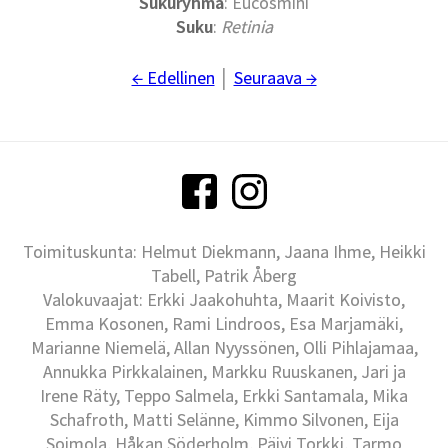
Sukuryhmä
: Eucosmini
Suku
:
Retinia
← Edellinen
│
Seuraava →
Toimituskunta: Helmut Diekmann, Jaana Ihme, Heikki
Tabell, Patrik Åberg
Valokuvaajat: Erkki Jaakohuhta, Maarit Koivisto,
Emma Kosonen, Rami Lindroos, Esa Marjamäki,
Marianne Niemelä, Allan Nyyssönen, Olli Pihlajamaa,
Annukka Pirkkalainen, Markku Ruuskanen, Jari ja
Irene Räty, Teppo Salmela, Erkki Santamala, Mika
Schafroth, Matti Selänne, Kimmo Silvonen, Eija
Soimola, Håkan Söderholm, Päivi Torkki, Tarmo