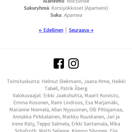
Alaheimo
: Noctuinae
Sukuryhmä
: Korsiyökköset (Apameini)
Suku
:
Apamea
← Edellinen
│
Seuraava →
Toimituskunta: Helmut Diekmann, Jaana Ihme, Heikki
Tabell, Patrik Åberg
Valokuvaajat: Erkki Jaakohuhta, Maarit Koivisto,
Emma Kosonen, Rami Lindroos, Esa Marjamäki,
Marianne Niemelä, Allan Nyyssönen, Olli Pihlajamaa,
Annukka Pirkkalainen, Markku Ruuskanen, Jari ja
Irene Räty, Teppo Salmela, Erkki Santamala, Mika
Schafroth, Matti Selänne, Kimmo Silvonen, Eija