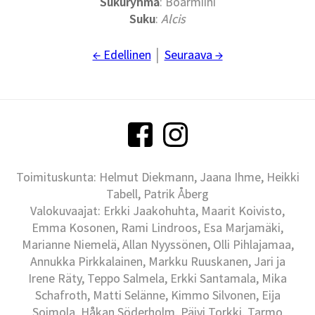
Sukuryhmä
: Boarmiini
Suku
:
Alcis
← Edellinen
│
Seuraava →
Toimituskunta: Helmut Diekmann, Jaana Ihme, Heikki
Tabell, Patrik Åberg
Valokuvaajat: Erkki Jaakohuhta, Maarit Koivisto,
Emma Kosonen, Rami Lindroos, Esa Marjamäki,
Marianne Niemelä, Allan Nyyssönen, Olli Pihlajamaa,
Annukka Pirkkalainen, Markku Ruuskanen, Jari ja
Irene Räty, Teppo Salmela, Erkki Santamala, Mika
Schafroth, Matti Selänne, Kimmo Silvonen, Eija
Soimola, Håkan Söderholm, Päivi Torkki, Tarmo