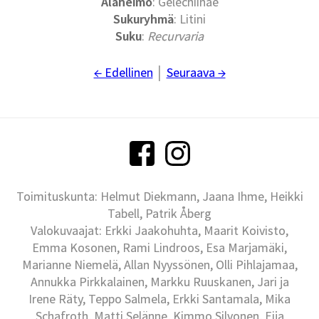
Alaheimo
: Gelechiinae
Sukuryhmä
: Litini
Suku
:
Recurvaria
← Edellinen
│
Seuraava →
Toimituskunta: Helmut Diekmann, Jaana Ihme, Heikki
Tabell, Patrik Åberg
Valokuvaajat: Erkki Jaakohuhta, Maarit Koivisto,
Emma Kosonen, Rami Lindroos, Esa Marjamäki,
Marianne Niemelä, Allan Nyyssönen, Olli Pihlajamaa,
Annukka Pirkkalainen, Markku Ruuskanen, Jari ja
Irene Räty, Teppo Salmela, Erkki Santamala, Mika
Schafroth, Matti Selänne, Kimmo Silvonen, Eija