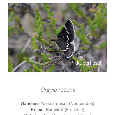
Pikkuperhoset
Orgyia recens
Yläheimo
: Yökkösmaiset (Noctuoidea)
Heimo
: Hämyköt (Erebidae)