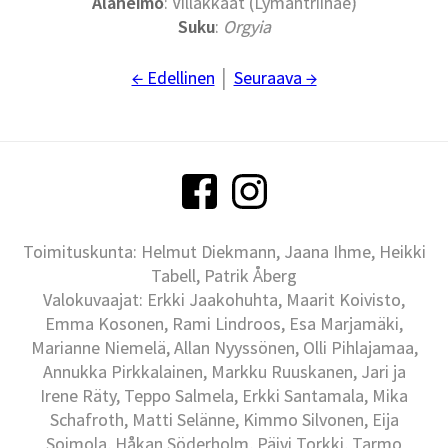
Alaheimo
: Villakkaat (Lymantriinae)
Suku
:
Orgyia
← Edellinen
│
Seuraava →
Toimituskunta: Helmut Diekmann, Jaana Ihme, Heikki
Tabell, Patrik Åberg
Valokuvaajat: Erkki Jaakohuhta, Maarit Koivisto,
Emma Kosonen, Rami Lindroos, Esa Marjamäki,
Marianne Niemelä, Allan Nyyssönen, Olli Pihlajamaa,
Annukka Pirkkalainen, Markku Ruuskanen, Jari ja
Irene Räty, Teppo Salmela, Erkki Santamala, Mika
Schafroth, Matti Selänne, Kimmo Silvonen, Eija
Soimola, Håkan Söderholm, Päivi Torkki, Tarmo