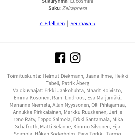
Sukuryhmä
: Eucosmini
Suku
:
Zeiraphera
← Edellinen
│
Seuraava →
Toimituskunta: Helmut Diekmann, Jaana Ihme, Heikki
Tabell, Patrik Åberg
Valokuvaajat: Erkki Jaakohuhta, Maarit Koivisto,
Emma Kosonen, Rami Lindroos, Esa Marjamäki,
Marianne Niemelä, Allan Nyyssönen, Olli Pihlajamaa,
Annukka Pirkkalainen, Markku Ruuskanen, Jari ja
Irene Räty, Teppo Salmela, Erkki Santamala, Mika
Schafroth, Matti Selänne, Kimmo Silvonen, Eija
Soimola, Håkan Söderholm, Päivi Torkki, Tarmo