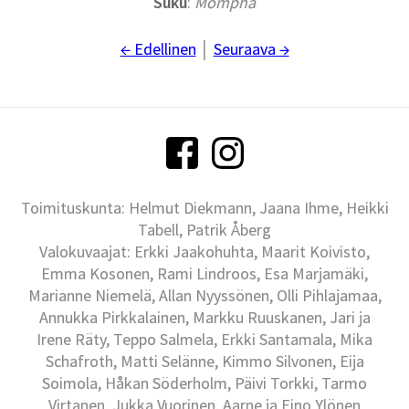
Suku
:
Mompha
← Edellinen
│
Seuraava →
Toimituskunta: Helmut Diekmann, Jaana Ihme, Heikki
Tabell, Patrik Åberg
Valokuvaajat: Erkki Jaakohuhta, Maarit Koivisto,
Emma Kosonen, Rami Lindroos, Esa Marjamäki,
Marianne Niemelä, Allan Nyyssönen, Olli Pihlajamaa,
Annukka Pirkkalainen, Markku Ruuskanen, Jari ja
Irene Räty, Teppo Salmela, Erkki Santamala, Mika
Schafroth, Matti Selänne, Kimmo Silvonen, Eija
Soimola, Håkan Söderholm, Päivi Torkki, Tarmo
Virtanen, Jukka Vuorinen, Aarne ja Eino Ylönen