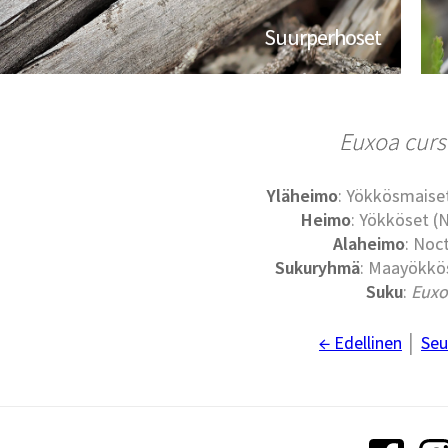
Suurperhoset
Euxoa curs
Yläheimo
: Yökkösmaise
Heimo
: Yökköset (
Alaheimo
: Noc
Sukuryhmä
: Maayökkös
Suku
:
Euxo
← Edellinen
│
Seu