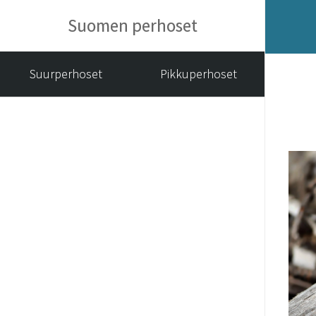
Suomen perhoset
Suurperhoset
Pikkuperhoset