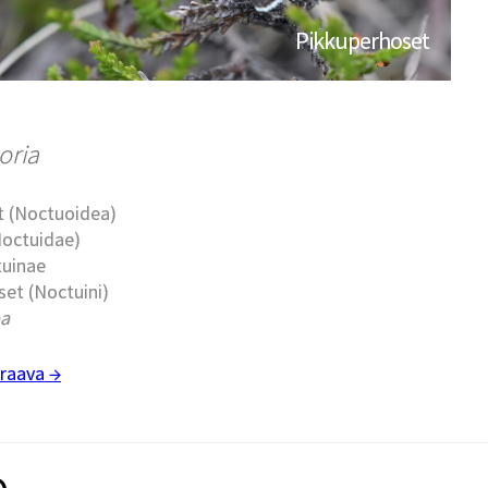
Pikkuperhoset
oria
t (Noctuoidea)
Noctuidae)
tuinae
et (Noctuini)
a
raava →