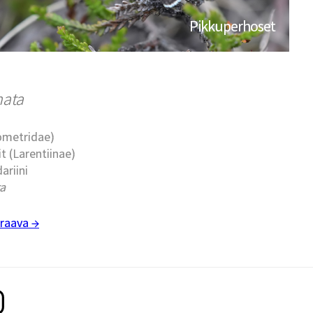
Pikkuperhoset
nata
eometridae)
t (Larentiinae)
dariini
a
raava →