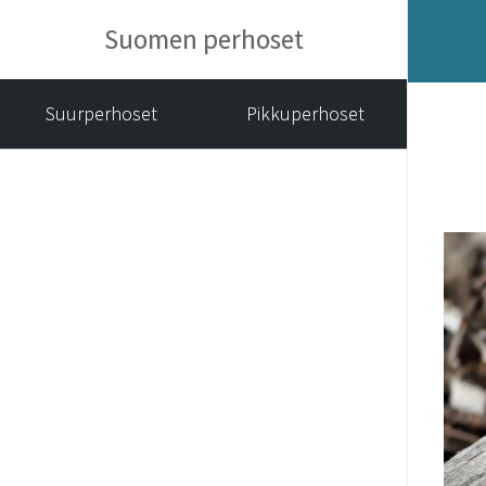
Suomen perhoset
Suurperhoset
Pikkuperhoset