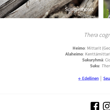
Suurperhoset
Thera cog
Heimo
: Mittarit (G
Alaheimo
: Kenttämittari
Sukuryhmä
: Ci
Suku
:
Ther
← Edellinen
│
Seu