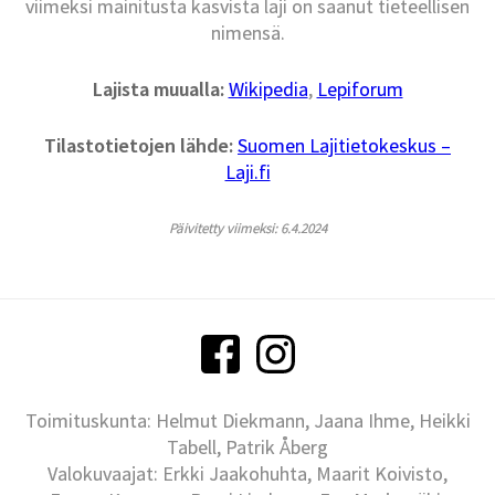
viimeksi mainitusta kasvista laji on saanut tieteellisen
nimensä.
Lajista muualla:
Wikipedia
,
Lepiforum
Tilastotietojen lähde:
Suomen Lajitietokeskus –
Laji.fi
Päivitetty viimeksi: 6.4.2024
Toimituskunta: Helmut Diekmann, Jaana Ihme, Heikki
Tabell, Patrik Åberg
Valokuvaajat: Erkki Jaakohuhta, Maarit Koivisto,