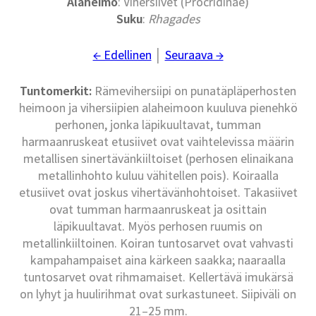
Alaheimo
: Vihersiivet (Procridinae)
Suku
:
Rhagades
← Edellinen
│
Seuraava →
Tuntomerkit:
Rämevihersiipi on punatäpläperhosten
heimoon ja vihersiipien alaheimoon kuuluva pienehkö
perhonen, jonka läpikuultavat, tumman
harmaanruskeat etusiivet ovat vaihtelevissa määrin
metallisen sinertävänkiiltoiset (perhosen elinaikana
metallinhohto kuluu vähitellen pois). Koiraalla
etusiivet ovat joskus vihertävänhohtoiset. Takasiivet
ovat tumman harmaanruskeat ja osittain
läpikuultavat. Myös perhosen ruumis on
metallinkiiltoinen. Koiran tuntosarvet ovat vahvasti
kampahampaiset aina kärkeen saakka; naaraalla
tuntosarvet ovat rihmamaiset. Kellertävä imukärsä
on lyhyt ja huulirihmat ovat surkastuneet. Siipiväli on
21–25 mm.