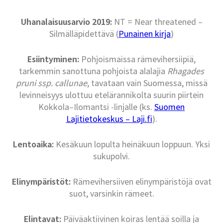
Uhanalaisuusarvio 2019:
NT = Near threatened –
Silmälläpidettävä (
Punainen kirja
)
Esiintyminen:
Pohjoismaissa rämevihersiipiä,
tarkemmin sanottuna pohjoista alalajia
Rhagades
pruni ssp. callunae
, tavataan vain Suomessa, missä
levinneisyys ulottuu etelärannikolta suurin piirtein
Kokkola–Ilomantsi -linjalle (ks.
Suomen
Lajitietokeskus – Laji.fi
).
Lentoaika:
Kesäkuun lopulta heinäkuun loppuun. Yksi
sukupolvi.
Elinympäristöt:
Rämevihersiiven elinympäristöjä ovat
suot, varsinkin rämeet.
Elintavat:
Päiväaktiivinen koiras lentää soilla ja