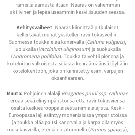
rämeillä aamusta iltaan. Naaras on vähemmän
aktiivinen ja lepää useammin kasvillisuuden seassa.
Kehitysvaiheet:
Naaras kiinnittää pitkulaiset
kellertävät munat yksitellen ravintokasveihin.
Suomessa toukka elää kanervalla (
Calluna vulgaris
),
juolukalla (
Vaccinium uliginosum
) ja suokukalla
(
Andromeda polifolia
). Toukka talvehtii pienenä ja
koteloituu valkoisesta silkistä kehräämäänsä löyhään
kotelokehtoon, joka on kiinnitetty esim. varpujen
oksanhaaraan.
Muuta:
Pohjoinen alalaji
Rhagades pruni ssp. callunae
eroaa sekä elinympäristönsä että ravintokasviensa
osalta keskieurooppalaisesta nimialalajista. Keski-
Euroopassa laji esiintyy monenlaisissa ympäristöissä
ja toukka elää paitsi kanervalla ja karpalolla myös
ruusukasveilla, etenkin oratuomella (
Prunus spinosa
);