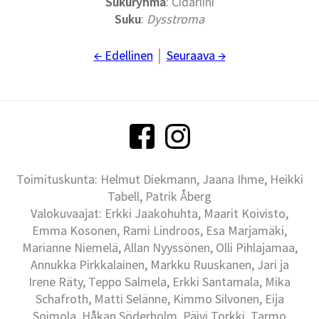
Sukuryhmä
: Cidariini
Suku
:
Dysstroma
← Edellinen
│
Seuraava →
Toimituskunta: Helmut Diekmann, Jaana Ihme, Heikki
Tabell, Patrik Åberg
Valokuvaajat: Erkki Jaakohuhta, Maarit Koivisto,
Emma Kosonen, Rami Lindroos, Esa Marjamäki,
Marianne Niemelä, Allan Nyyssönen, Olli Pihlajamaa,
Annukka Pirkkalainen, Markku Ruuskanen, Jari ja
Irene Räty, Teppo Salmela, Erkki Santamala, Mika
Schafroth, Matti Selänne, Kimmo Silvonen, Eija
Soimola, Håkan Söderholm, Päivi Torkki, Tarmo