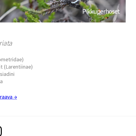
Pikkuperhoset
riata
eometridae)
t (Larentiinae)
siadini
ia
raava →