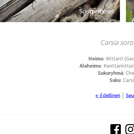
Suurperhoset
Carsia soro
Heimo
: Mittarit (G
Alaheimo
: Kenttämittari
Sukuryhmä
: Che
Suku
: Cars
← Edellinen
│
Seu