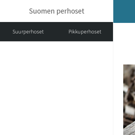
Suomen perhoset
Suurperhoset
Pikkuperhoset