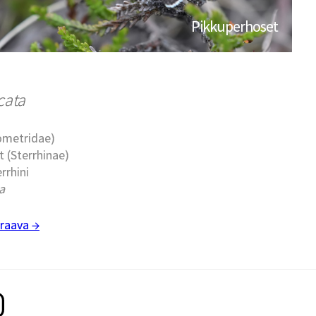
Pikkuperhoset
cata
eometridae)
t (Sterrhinae)
errhini
a
raava →