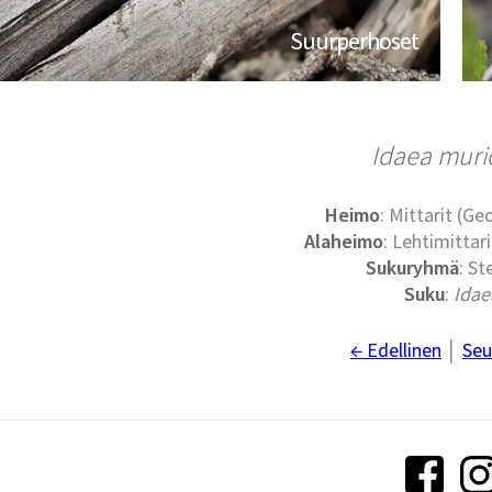
Suurperhoset
Idaea muri
Heimo
: Mittarit (G
Alaheimo
: Lehtimittari
Sukuryhmä
: St
Suku
:
Idae
← Edellinen
│
Seu