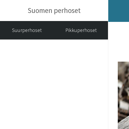
Suomen perhoset
Suurperhoset
Pikkuperhoset