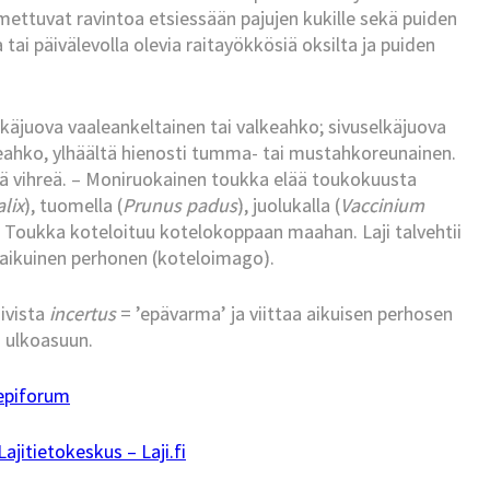
mettuvat ravintoa etsiessään pajujen kukille sekä puiden
a tai päivälevolla olevia raitayökkösiä oksilta ja puiden
käjuova vaaleankeltainen tai valkeahko; sivuselkäjuova
keahko, ylhäältä hienosti tumma- tai mustahkoreunainen.
ää vihreä. – Moniruokainen toukka elää toukokuusta
alix
), tuomella (
Prunus padus
), juolukalla (
Vaccinium
la. Toukka koteloituu kotelokoppaan maahan. Laji talvehtii
t aikuinen perhonen (koteloimago).
iivista
incertus
= ’epävarma’ ja viittaa aikuisen perhosen
n ulkoasuun.
epiforum
jitietokeskus – Laji.fi