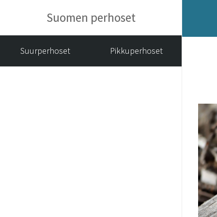
Suomen perhoset
Suurperhoset
Pikkuperhoset