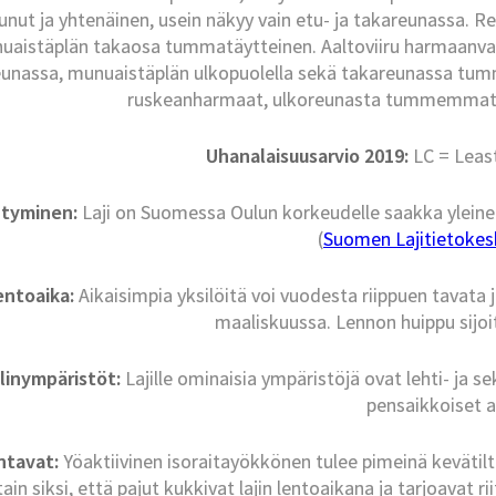
tunut ja yhtenäinen, usein näkyy vain etu- ja takareunassa. R
uaistäplän takaosa tummatäytteinen. Aaltoviiru harmaanval
unassa, munuaistäplän ulkopuolella sekä takareunassa tumma
ruskeanharmaat, ulkoreunasta tummemmat; k
Uhanalaisuusarvio 2019:
LC = Leas
ntyminen:
Laji on Suomessa Oulun korkeudelle saakka ylein
(
Suomen Lajitietokesk
entoaika:
Aikaisimpia yksilöitä voi vuodesta riippuen tavata
maaliskuussa. Lennon huippu sijo
linympäristöt:
Lajille ominaisia ympäristöjä ovat lehti- ja 
pensaikkoiset a
intavat:
Yöaktiivinen isoraitayökkönen tulee pimeinä kevätilt
tain siksi, että pajut kukkivat lajin lentoaikana ja tarjoavat r