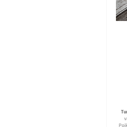
Tu
v
Poik