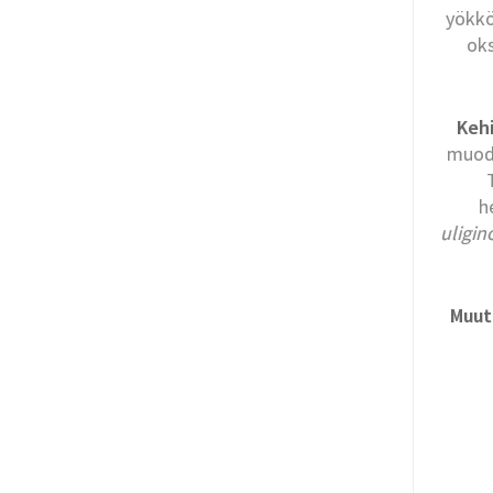
yökkö
oks
Kehi
muodo
h
uligi
Muut