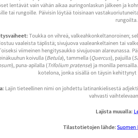
set lentävät vain vähän aikaa auringonlaskun jälkeen ja koh
ille tai rungoille. Päivisin löytää toisinaan vastakuoriutuneit
rungoilta.
tysvaiheet:
Toukka on vihreä, valkeahkonkeltanoroinen; sel
stuu vaaleista täplistä; sivujuova vaaleankeltainen tai val
Toiseksi viimeinen hengitysaukko sivujuovan alareunassa. P
einäkuuhun koivulla (
Betula
), tammella (
Quercus
), pajuilla (
S
nosum
), puna-apilalla (
Trifolium pratense
) ja monilla pensail
kotelona, jonka sisällä on täysin kehittyny
a:
Lajin tieteellinen nimi on johdettu latinankielisestä adjekt
vahvasti vaihtelevaa
Lajista muualla:
L
Tilastotietojen lähde:
Suomen La