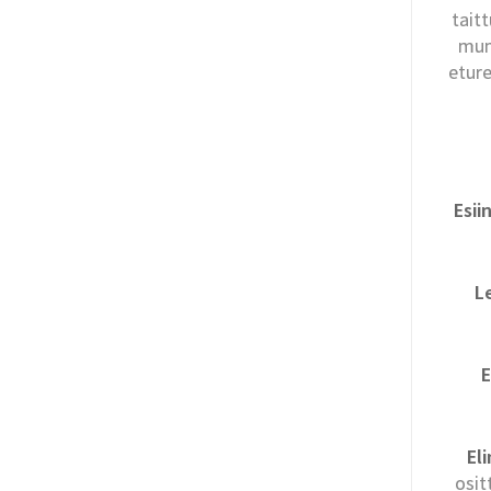
tait
mun
eture
Esii
L
E
El
osit