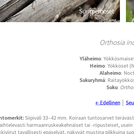
Suurperhoset
Orthosia in
Yläheimo
: Yökkösmaise
Heimo
: Yökköset (
Alaheimo
: Noc
Sukuryhmä
: Raitayökkös
Suku
:
Ortho
← Edellinen
│
Seu
ntomerkit:
Siipiväli 33–42 mm. Koiraan tuntosarvet teräväst
aihtelevasti harmaanruskeakehnäiset tai -riipusteiset, us
kiviirut tavallisesti epäselvät, näkyvät mustina pilkkuina su