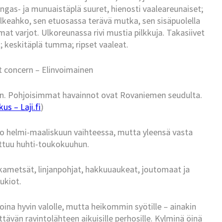
engas- ja munuaistäplä suuret, hienosti vaaleareunaiset;
keahko, sen etuosassa terävä mutka, sen sisäpuolella
t varjot. Ulkoreunassa rivi mustia pilkkuja. Takasiivet
eskitäplä tumma; ripset vaaleat.
t concern – Elinvoimainen
en. Pohjoisimmat havainnot ovat Rovaniemen seudulta.
us – Laji.fi
)
 jo helmi-maaliskuun vaihteessa, mutta yleensä vasta
ittuu huhti-toukokuuhun.
sekametsät, linjanpohjat, hakkuuaukeat, joutomaat ja
ukiot.
oina hyvin valolle, mutta heikommin syötille – ainakin
iittävän ravintolähteen aikuisille perhosille. Kylminä öinä