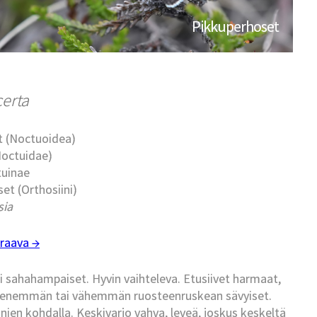
Pikkuperhoset
certa
t (Noctuoidea)
Noctuidae)
tuinae
et (Orthosiini)
sia
raava →
i sahahampaiset. Hyvin vaihteleva. Etusiivet harmaat,
ein enemmän tai vähemmän ruosteenruskean sävyiset.
onien kohdalla. Keskivarjo vahva, leveä, joskus keskeltä