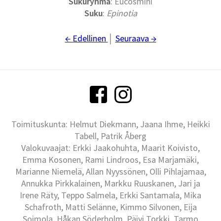
Sukuryhmä
: Eucosmini
Suku
:
Epinotia
← Edellinen
│
Seuraava →
Toimituskunta: Helmut Diekmann, Jaana Ihme, Heikki
Tabell, Patrik Åberg
Valokuvaajat: Erkki Jaakohuhta, Maarit Koivisto,
Emma Kosonen, Rami Lindroos, Esa Marjamäki,
Marianne Niemelä, Allan Nyyssönen, Olli Pihlajamaa,
Annukka Pirkkalainen, Markku Ruuskanen, Jari ja
Irene Räty, Teppo Salmela, Erkki Santamala, Mika
Schafroth, Matti Selänne, Kimmo Silvonen, Eija
Soimola, Håkan Söderholm, Päivi Torkki, Tarmo