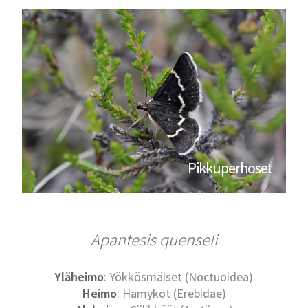
Pikkuperhoset
Apantesis quenseli
Yläheimo
: Yökkösmäiset (Noctuoidea)
Heimo
: Hämyköt (Erebidae)