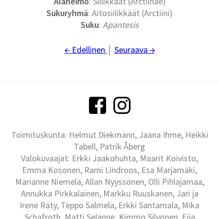
Alaheimo
: Siilikkäät (Arctiinae)
Sukuryhmä
: Aitosiilikkäät (Arctiini)
Suku
:
Apantesis
← Edellinen
│
Seuraava →
Toimituskunta: Helmut Diekmann, Jaana Ihme, Heikki
Tabell, Patrik Åberg
Valokuvaajat: Erkki Jaakohuhta, Maarit Koivisto,
Emma Kosonen, Rami Lindroos, Esa Marjamäki,
Marianne Niemelä, Allan Nyyssönen, Olli Pihlajamaa,
Annukka Pirkkalainen, Markku Ruuskanen, Jari ja
Irene Räty, Teppo Salmela, Erkki Santamala, Mika
Schafroth, Matti Selänne, Kimmo Silvonen, Eija