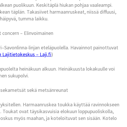
lkean puolikuun. Keskitäplä hiukan pohjaa vaaleampi.
ean täplän. Takasiivet harmaanruskeat, niissä diffuusi,
 häipyvä, tumma laikku.
t concern – Elinvoimainen
–Savonlinna-linjan eteläpuolella. Havainnot painottuvat
Lajitietokeskus – Laji.fi
)
uolelta heinäkuun alkuun. Heinäkuusta lokakuulle voi
nen sukupolvi.
a sekametsät sekä metsänreunat
 yksitellen. Harmaanruskea toukka käyttää ravinnokseen
. Toukat ovat täysikasvuisia elokuun loppupuoliskolla,
, joskus myös maahan, ja koteloituvat sen sisään. Kotelo