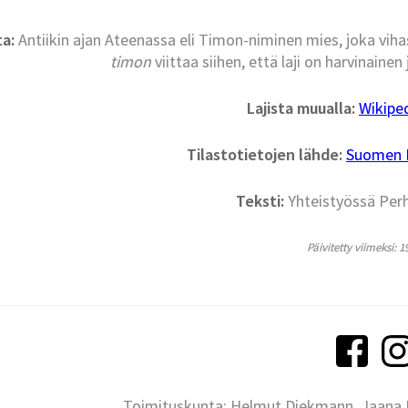
a:
Antiikin ajan Ateenassa eli Timon-niminen mies, joka vihasi
timon
viittaa siihen, että laji on harvinainen 
Lajista muualla:
Wikipe
Tilastotietojen lähde:
Suomen La
Teksti:
Yhteistyössä Per
Päivitetty viimeksi: 1
Toimituskunta: Helmut Diekmann, Jaana Ih