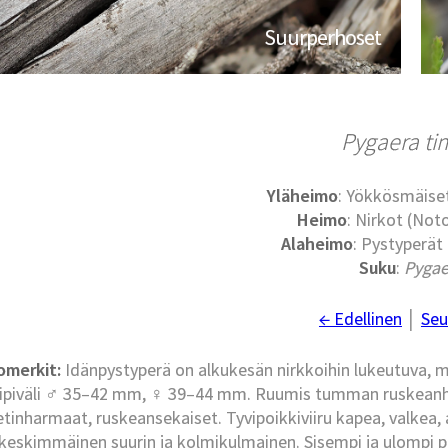
Suurperhoset
Pygaera t
Yläheimo
: Yökkösmäise
Heimo
: Nirkot (No
Alaheimo
: Pystyperät
Suku
:
Pygae
← Edellinen
│
Seu
omerkit:
Idänpystyperä on alkukesän nirkkoihin lukeutuva, 
iipiväli ♂ 35–42 mm, ♀ 39–44 mm. Ruumis tumman ruskeanhar
etinharmaat, ruskeansekaiset. Tyvipoikkiviiru kapea, valkea, a
 keskimmäinen suurin ja kolmikulmainen. Sisempi ja ulompi p