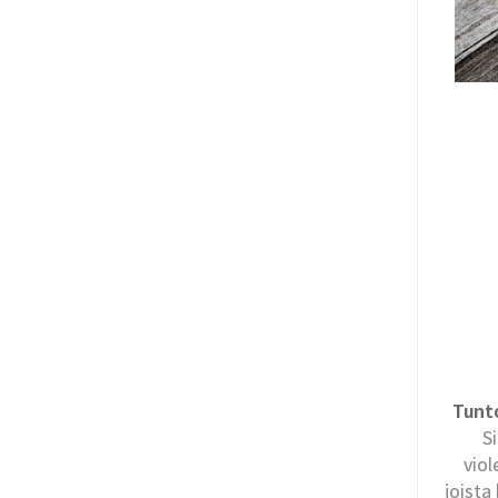
Tunt
S
viol
joista