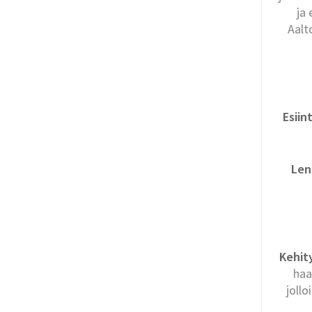
ja
Aalt
Esiin
Len
Kehit
haa
joll