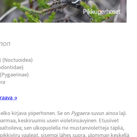
Pikkuperhoset
imon
t (Noctuoidea)
todontidae)
 (Pygaerinae)
ra
raava →
melko kirjava yöperhonen. Se on
Pygaera
-suvun ainoa laji.
maa, keskiruumis usein violetinsävyinen. Etusiivet
altoileva; sen ulkopuolella rivi mustanvioletteja täpliä,
oikkiviiru vaaleat, sisempi lähes suora, ulomman keskellä