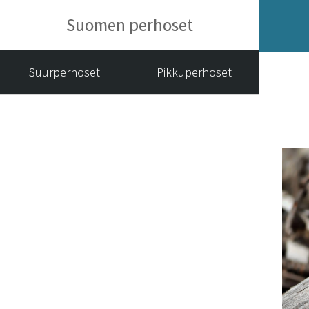
Suomen perhoset
Suurperhoset
Pikkuperhoset