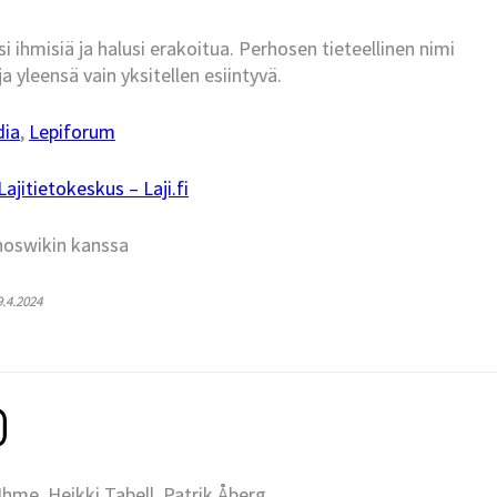
 ihmisiä ja halusi erakoitua. Perhosen tieteellinen nimi
ja yleensä vain yksitellen esiintyvä.
dia
,
Lepiforum
jitietokeskus – Laji.fi
hoswikin kanssa
9.4.2024
me, Heikki Tabell, Patrik Åberg