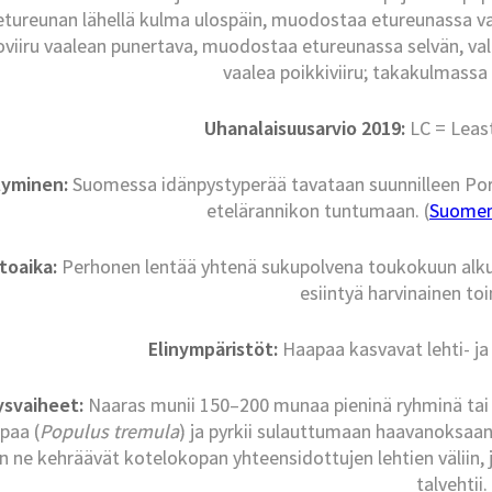
 etureunan lähellä kulma ulospäin, muodostaa etureunassa va
oviiru vaalean punertava, muodostaa etureunassa selvän, valk
vaalea poikkiviiru; takakulmassa
Uhanalaisuusarvio 2019:
LC = Leas
tyminen:
Suomessa idänpystyperää tavataan suunnilleen Pori
etelärannikon tuntumaan. (
Suomen 
toaika:
Perhonen lentää yhtenä sukupolvena toukokuun alkup
esiintyä harvinainen toi
Elinympäristöt:
Haapaa kasvavat lehti- j
ysvaiheet:
Naaras munii 150–200 munaa pieninä ryhminä tai
paa (
Populus tremula
) ja pyrkii sulauttumaan haavanoksaan
oin ne kehräävät kotelokopan yhteensidottujen lehtien väliin
talvehtii.