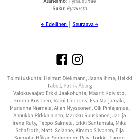
Alaheimo
: Pyraustinae
Suku
:
Pyrausta
← Edellinen
│
Seuraava →
Toimituskunta: Helmut Diekmann, Jaana Ihme, Heikki
Tabell, Patrik Åberg
Valokuvaajat: Erkki Jaakohuhta, Maarit Koivisto,
Emma Kosonen, Rami Lindroos, Esa Marjamäki,
Marianne Niemelä, Allan Nyyssönen, Olli Pihlajamaa,
Annukka Pirkkalainen, Markku Ruuskanen, Jari ja
Irene Räty, Teppo Salmela, Erkki Santamala, Mika
Schafroth, Matti Selänne, Kimmo Silvonen, Eija
Soimola, Håkan Söderholm, Päivi Torkki, Tarmo