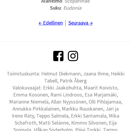
Alaheimo
: Scopariinae
Suku
:
Eudonia
← Edellinen
│
Seuraava →
Toimituskunta: Helmut Diekmann, Jaana Ihme, Heikki
Tabell, Patrik Åberg
Valokuvaajat: Erkki Jaakohuhta, Maarit Koivisto,
Emma Kosonen, Rami Lindroos, Esa Marjamäki,
Marianne Niemelä, Allan Nyyssönen, Olli Pihlajamaa,
Annukka Pirkkalainen, Markku Ruuskanen, Jari ja
Irene Räty, Teppo Salmela, Erkki Santamala, Mika
Schafroth, Matti Selänne, Kimmo Silvonen, Eija
Soimola, Håkan Söderholm, Päivi Torkki, Tarmo