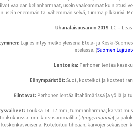
iivet vaalean kellanharmaat, usein vaaleammat kuin etusiive
on usein enemmän tai vähemmän selvä, tumma pilkkurivi. Mol
Uhanalaisuusarvio 2019:
LC = Leas
ntyminen:
Laji esiintyy melko yleisenä Etelä- ja Keski-Suomes
etelässä. (
Suomen Lajitieto
Lentoaika:
Perhonen lentää kesäkuu
Elinympäristöt:
Suot, kosteikot ja kosteat ran
Elintavat:
Perhonen lentää iltahämärissä ja yöllä ja t
tysvaiheet:
Toukka 14–17 mm, tummanharmaa; karvat musta
toukokuussa mm. korvasammalilla (
Jungermannia
) ja pal
keskenkasvuisena. Koteloituu tiheään, karvojensekaiseen