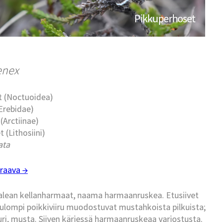
Pikkuperhoset
enex
t (Noctuoidea)
Erebidae)
 (Arctiinae)
t (Lithosiini)
ata
raava →
aalean kellanharmaat, naama harmaanruskea. Etusiivet
a ulompi poikkiviiru muodostuvat mustahkoista pilkuista;
uri, musta. Siiven kärjessä harmaanruskeaa varjostusta.