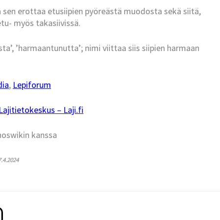
ta sen erottaa etusiipien pyöreästä muodosta sekä siitä,
etu- myös takasiivissä.
sta’, ’harmaantunutta’; nimi viittaa siis siipien harmaan
dia
,
Lepiforum
jitietokeskus – Laji.fi
hoswikin kanssa
7.4.2024