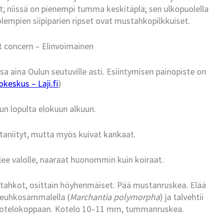
t; niissä on pienempi tumma keskitäplä; sen ulkopuolella
empien siipiparien ripset ovat mustahkopilkkuiset.
t concern – Elinvoimainen
sa aina Oulun seutuville asti. Esiintymisen painopiste on
keskus – Laji.fi
)
n lopulta elokuun alkuun.
taniityt, mutta myös kuivat kankaat.
ulee valolle, naaraat huonommin kuin koiraat.
hkot, osittain höyhenmäiset. Pää mustanruskea. Elää
okeuhkosammalella (
Marchantia polymorpha
) ja talvehtii
 kotelokoppaan. Kotelo 10–11 mm, tummanruskea.