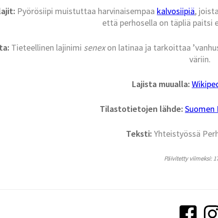
ajit:
Pyörösiipi muistuttaa harvinaisempaa
kalvosiipiä
, jois
että perhosella on täpliä paitsi 
ta:
Tieteellinen lajinimi
senex
on latinaa ja tarkoittaa ’vanhu
väriin.
Lajista muualla:
Wikipe
Tilastotietojen lähde:
Suomen La
Teksti:
Yhteistyössä Per
Päivitetty viimeksi: 1