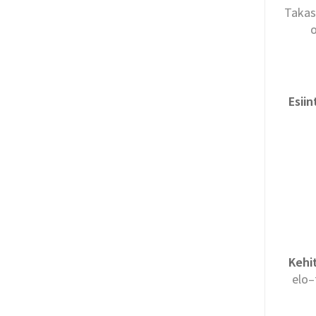
Takas
Esii
Kehi
elo–