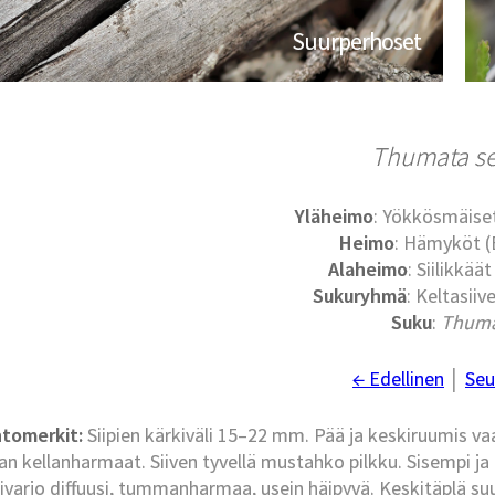
Suurperhoset
Thumata s
Yläheimo
: Yökkösmäise
Heimo
: Hämyköt (
Alaheimo
: Siilikkäät
Sukuryhmä
: Keltasiive
Suku
:
Thum
← Edellinen
│
Seu
tomerkit:
Siipien kärkiväli 15–22 mm. Pää ja keskiruumis v
an kellanharmaat. Siiven tyvellä mustahko pilkku. Sisempi j
ivarjo diffuusi, tummanharmaa, usein häipyvä. Keskitäplä su