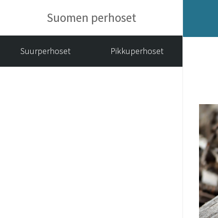
Suomen perhoset
Suurperhoset
Pikkuperhoset