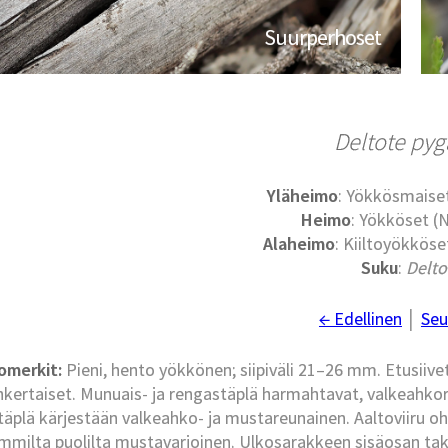
Suurperhoset
Deltote pyg
Yläheimo
: Yökkösmaise
Heimo
: Yökköset (
Alaheimo
: Kiiltoyökköse
Suku
:
Delto
← Edellinen
│
Seu
omerkit:
Pieni, hento yökkönen; siipiväli 21–26 mm. Etusiiv
nkertaiset. Munuais- ja rengastäplä harmahtavat, valkeahkor
täplä kärjestään valkeahko- ja mustareunainen. Aaltoviiru ohu
milta puolilta mustavarjoinen. Ulkosarakkeen sisäosan takap