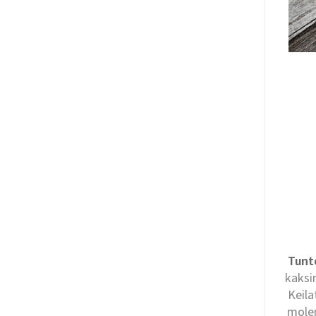
Tunt
kaksi
Keila
molem