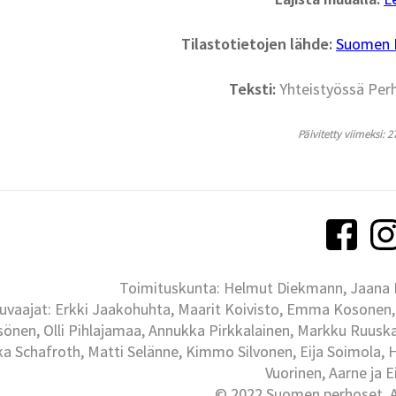
Tilastotietojen lähde:
Suomen La
Teksti:
Yhteistyössä Per
Päivitetty viimeksi: 2
Toimituskunta: Helmut Diekmann, Jaana Ih
uvaajat: Erkki Jaakohuhta, Maarit Koivisto, Emma Kosonen,
önen, Olli Pihlajamaa, Annukka Pirkkalainen, Markku Ruuskan
ka Schafroth, Matti Selänne, Kimmo Silvonen, Eija Soimola, 
Vuorinen, Aarne ja 
© 2022 Suomen perhoset, Al