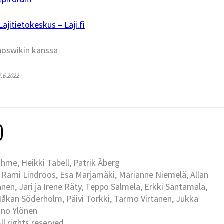
jitietokeskus – Laji.fi
hoswikin kanssa
7.6.2022
me, Heikki Tabell, Patrik Åberg
 Rami Lindroos, Esa Marjamäki, Marianne Niemelä, Allan
en, Jari ja Irene Räty, Teppo Salmela, Erkki Santamala,
Håkan Söderholm, Päivi Torkki, Tarmo Virtanen, Jukka
Eino Ylönen
l rights reserved.