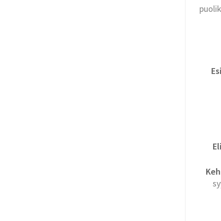
puoli
Es
El
Keh
sy