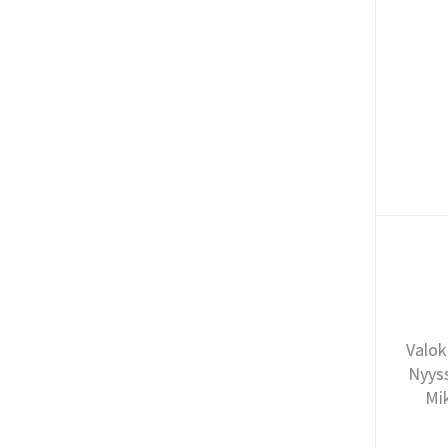
Valok
Nyyss
Mi