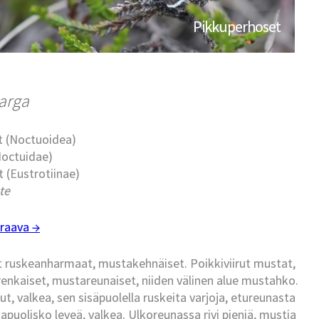
Pikkuperhoset
arga
t (Noctuoidea)
Noctuidae)
t (Eustrotiinae)
te
raava →
et ruskeanharmaat, mustakehnäiset. Poikkiviirut mustat,
enkaiset, mustareunaiset, niiden välinen alue mustahko.
t, valkea, sen sisäpuolella ruskeita varjoja, etureunasta
uolisko leveä, valkea. Ulkoreunassa rivi pieniä, mustia