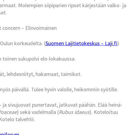
armaat. Molempien siipiparien ripset kärjestään valko- ja
set.
t concern – Elinvoimainen
 Oulun korkeudelta. (
Suomen Lajitietokeskus – Laji.fi
)
 toinen sukupolvi elo-lokakuussa.
t, lehdesniityt, hakamaat, taimikot.
ös päivällä. Tulee hyvin valolle, heikommin syötille.
ja sivujuovat punertavat, jatkuvat päähän. Elää heinä-
Poaceae
) sekä vadelmalla (
Rubus idaeus
). Koteloituu
telo talvehtii.
epiforum