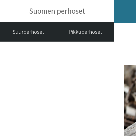
Suomen perhoset
Suurperhoset
Pikkuperhoset