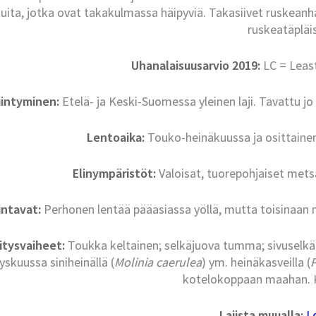
kuita, jotka ovat takakulmassa häipyviä. Takasiivet ruskeanh
ruskeatäpläi
Uhanalaisuusarvio 2019:
LC = Leas
iintyminen:
Etelä- ja Keski-Suomessa yleinen laji. Tavattu jo
Lentoaika:
Touko-heinäkuussa ja osittainen
Elinympäristöt:
Valoisat, tuorepohjaiset metsä
intavat:
Perhonen lentää pääasiassa yöllä, mutta toisinaan my
itysvaiheet:
Toukka keltainen; selkäjuova tumma; sivuselkä- 
yskuussa siniheinällä (
Molinia caerulea
) ym. heinäkasveilla (
kotelokoppaan maahan. Ko
Lajista muualla:
L