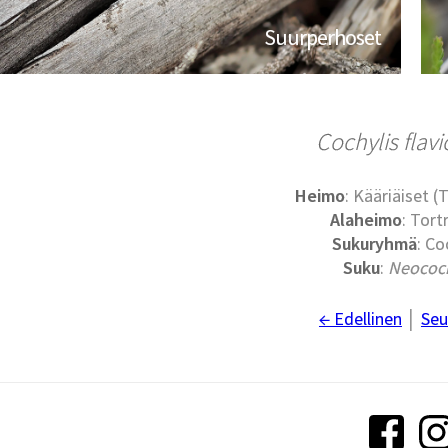
Suurperhoset
Cochylis flavi
Heimo
: Kääriäiset (
Alaheimo
: Tort
Sukuryhmä
: Co
Suku
:
Neococh
← Edellinen
│
Seu