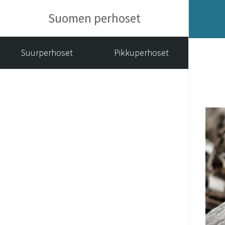
Suomen perhoset
Suurperhoset
Pikkuperhoset