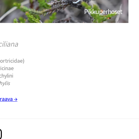
Pikkuperhoset
ciliana
Tortricidae)
ricinae
chylini
ylis
raava →