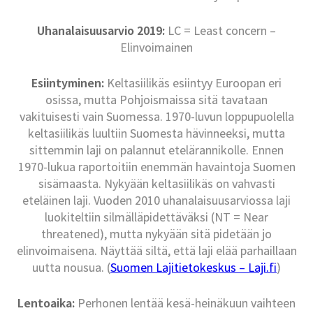
Uhanalaisuusarvio 2019:
LC = Least concern –
Elinvoimainen
Esiintyminen:
Keltasiilikäs esiintyy Euroopan eri
osissa, mutta Pohjoismaissa sitä tavataan
vakituisesti vain Suomessa. 1970-luvun loppupuolella
keltasiilikäs luultiin Suomesta hävinneeksi, mutta
sittemmin laji on palannut etelärannikolle. Ennen
1970-lukua raportoitiin enemmän havaintoja Suomen
sisämaasta. Nykyään keltasiilikäs on vahvasti
eteläinen laji. Vuoden 2010 uhanalaisuusarviossa laji
luokiteltiin silmälläpidettäväksi (NT = Near
threatened), mutta nykyään sitä pidetään jo
elinvoimaisena. Näyttää siltä, että laji elää parhaillaan
uutta nousua. (
Suomen Lajitietokeskus – Laji.fi
)
Lentoaika:
Perhonen lentää kesä-heinäkuun vaihteen