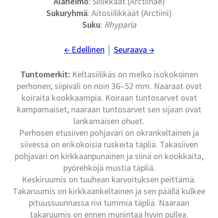
Alaheimo
: Siilikkäät (Arctiinae)
Sukuryhmä
: Aitosiilikkäät (Arctiini)
Suku
:
Rhyparia
← Edellinen
│
Seuraava →
Tuntomerkit:
Keltasiilikäs on melko isokokoinen
perhonen; siipiväli on noin 36–52 mm. Naaraat ovat
koiraita kookkaampia. Koiraan tuntosarvet ovat
kampamaiset, naaraan tuntosarvet sen sijaan ovat
lankamaisen ohuet.
Perhosen etusiiven pohjaväri on okrankeltainen ja
siivessä on erikokoisia ruskeita täpliä. Takasiiven
pohjaväri on kirkkaanpunainen ja siinä on kookkaita,
pyörehköjä mustia täpliä.
Keskiruumis on tuuhean karvoituksen peittämä.
Takaruumis on kirkkaankeltainen ja sen päällä kulkee
pituussuunnassa rivi tummia täpliä. Naaraan
takaruumis on ennen munintaa hyvin pullea.