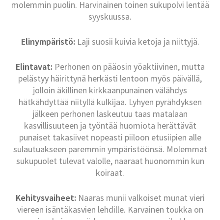
molemmin puolin. Harvinainen toinen sukupolvi lentää
syyskuussa.
Elinympäristö:
Laji suosii kuivia ketoja ja niittyjä.
Elintavat:
Perhonen on pääosin yöaktiivinen, mutta
pelästyy häirittynä herkästi lentoon myös päivällä,
jolloin äkillinen kirkkaanpunainen välähdys
hätkähdyttää niityllä kulkijaa. Lyhyen pyrähdyksen
jälkeen perhonen laskeutuu taas matalaan
kasvillisuuteen ja työntää huomiota herättävät
punaiset takasiivet nopeasti piiloon etusiipien alle
sulautuakseen paremmin ympäristöönsä. Molemmat
sukupuolet tulevat valolle, naaraat huonommin kun
koiraat.
Kehitysvaiheet:
Naaras munii valkoiset munat vieri
viereen isäntäkasvien lehdille. Karvainen toukka on