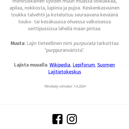
moniruokainen syöden muun muassa voikukkaa,
apilaa, nokkosta, lupiinia ja pujoa. Keskenkasvuinen
toukka talvehtii ja koteloituu seuraavana keväänä
touko- tai kesäkuussa ohuessa valkoisessa
seittipussissa lähellä maan pintaa.
Muuta:
Lajin tieteellinen nimi
purpurata
tarkoittaa
’purppuranväristä’.
Lajista muualla
:
Wikipedia
,
Lepiforum
,
Suomen
Lajitietokeskus
Päivitetty viimeksi: 7.4.2024