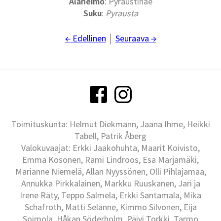
Alaheimo
: Pyraustinae
Suku
:
Pyrausta
← Edellinen
│
Seuraava →
Toimituskunta: Helmut Diekmann, Jaana Ihme, Heikki
Tabell, Patrik Åberg
Valokuvaajat: Erkki Jaakohuhta, Maarit Koivisto,
Emma Kosonen, Rami Lindroos, Esa Marjamäki,
Marianne Niemelä, Allan Nyyssönen, Olli Pihlajamaa,
Annukka Pirkkalainen, Markku Ruuskanen, Jari ja
Irene Räty, Teppo Salmela, Erkki Santamala, Mika
Schafroth, Matti Selänne, Kimmo Silvonen, Eija
Soimola, Håkan Söderholm, Päivi Torkki, Tarmo