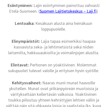
Esiintyminen:
Lajin esiintyminen painottuu vahvasti
Etelä-Suomeen. (
Suomen Lajitietokeskus – Laji.fi
)
Lentoaika:
Kesäkuun alusta aina heinäkuun
loppupuolelle.
Elinympäristöt:
Lajia tapaa esimerkiksi haapaa
kasvavista seka- ja lehtimetsistä sekä niiden
laitamilta, hakkuuaukioilta ja voimalinjojen alusilta.
Elintavat:
Perhonen on yöaktiivinen. Molemmat
sukupuolet tulevat valolle ja erityisen hyvin syötille.
Kehitysvaiheet:
Naaras munii munat haavoille
yksitellen. Munat ovat pitkänpyöreän muotoisia ja
väritykseltään kellertävän valkoisia. Yöaktiivinen
toukka piiloutuu yhteen kehrättyjen lehtien väliin ja
välttää näin sitä uhkaavia loisia ja saalistajia (ks. kuva