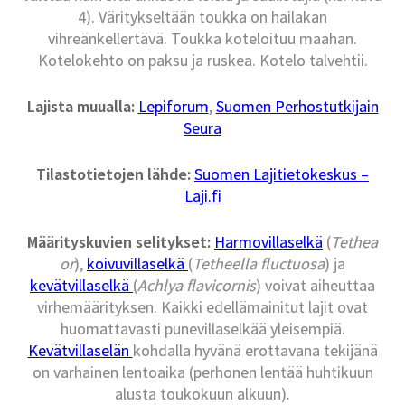
4). Väritykseltään toukka on hailakan
vihreänkellertävä. Toukka koteloituu maahan.
Kotelokehto on paksu ja ruskea. Kotelo talvehtii.
Lajista muualla:
Lepiforum
,
Suomen Perhostutkijain
Seura
Tilastotietojen lähde:
Suomen Lajitietokeskus –
Laji.fi
Määrityskuvien selitykset:
Harmovillaselkä
(
Tethea
or
),
koivuvillaselkä
(
Tetheella fluctuosa
) ja
kevätvillaselkä
(
Achlya flavicornis
) voivat aiheuttaa
virhemäärityksen. Kaikki edellämainitut lajit ovat
huomattavasti punevillaselkää yleisempiä.
Kevätvillaselän
kohdalla hyvänä erottavana tekijänä
on varhainen lentoaika (perhonen lentää huhtikuun
alusta toukokuun alkuun).