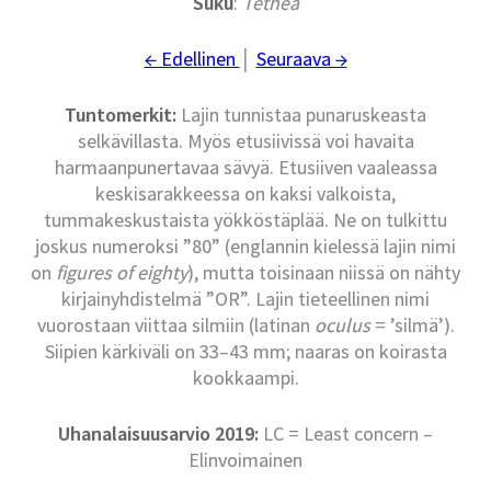
Suku
:
Tethea
← Edellinen
│
Seuraava →
Tuntomerkit:
Lajin tunnistaa punaruskeasta
selkävillasta. Myös etusiivissä voi havaita
harmaanpunertavaa sävyä. Etusiiven vaaleassa
keskisarakkeessa on kaksi valkoista,
tummakeskustaista yökköstäplää. Ne on tulkittu
joskus numeroksi ”80” (englannin kielessä lajin nimi
on
figures of eighty
), mutta toisinaan niissä on nähty
kirjainyhdistelmä ”OR”. Lajin tieteellinen nimi
vuorostaan viittaa silmiin (latinan
oculus
= ’silmä’).
Siipien kärkiväli on 33–43 mm; naaras on koirasta
kookkaampi.
Uhanalaisuusarvio 2019:
LC = Least concern –
Elinvoimainen