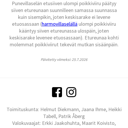
Punevillaselän etusiiven ulompi poikkiviiru päätyy
siiven etureunaan suunnilleen samassa suunnassa
kuin sisempikin, joten keskisarake ei levene
etuosassaan (
harmovillaselällä
ulompi poikkiviiru
kääntyy siiven etureunassa ulospäin, joten
keskisarake levenee etuosassaan). Etureunaa kohti
molemmat poikkiviirut tekevät mutkan sisäänpäin.
Päivitetty viimeksi: 25.7.2026
Toimituskunta: Helmut Diekmann, Jaana Ihme, Heikki
Tabell, Patrik Åberg
Valokuvaajat: Erkki Jaakohuhta, Maarit Koivisto,