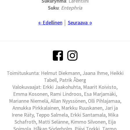
Sukuryhmä
: Larentiini
Suku
:
Entephria
← Edellinen
│
Seuraava →
Toimituskunta: Helmut Diekmann, Jaana Ihme, Heikki
Tabell, Patrik Åberg
Valokuvaajat: Erkki Jaakohuhta, Maarit Koivisto,
Emma Kosonen, Rami Lindroos, Esa Marjamäki,
Marianne Niemelä, Allan Nyyssönen, Olli Pihlajamaa,
Annukka Pirkkalainen, Markku Ruuskanen, Jari ja
Irene Räty, Teppo Salmela, Erkki Santamala, Mika
Schafroth, Matti Selänne, Kimmo Silvonen, Eija
Soimola, Håkan Söderholm, Päivi Torkki, Tarmo