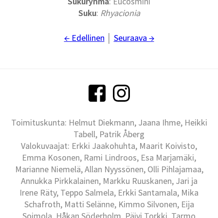
Sukuryhmä
: Eucosmini
Suku
:
Rhyacionia
← Edellinen
│
Seuraava →
Toimituskunta: Helmut Diekmann, Jaana Ihme, Heikki
Tabell, Patrik Åberg
Valokuvaajat: Erkki Jaakohuhta, Maarit Koivisto,
Emma Kosonen, Rami Lindroos, Esa Marjamäki,
Marianne Niemelä, Allan Nyyssönen, Olli Pihlajamaa,
Annukka Pirkkalainen, Markku Ruuskanen, Jari ja
Irene Räty, Teppo Salmela, Erkki Santamala, Mika
Schafroth, Matti Selänne, Kimmo Silvonen, Eija
Soimola, Håkan Söderholm, Päivi Torkki, Tarmo