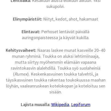
Lentoaika:
Kesäkuun alusta elokuun alkuun. Yksi
sukupolvi.
Elinympäristöt:
Niityt, kedot, ahot, hakamaat
Elintavat:
Perhoset lentävät päivällä
auringonpaisteessa ja käyvät kukilla.
Kehitysvaiheet:
Naaras laskee munat kasveille 20–40
munan ryhminä. Toukka on aluksi lehtimiinaaja,
mutta siirtyy myöhemmin elämään vapaana
ravintokasvin alalehdillä. Toukka syö suolaheiniä
(
Rumex
). Keskenkasvuinen toukka talvehtii, ja
täysikasvuinen toukka rakentaa toukokuussa maahan
löyhän, vaaleanruskean kotelokopan ja koteloituu sen
sisään.
Lajista muualla:
Wikipedia
,
Lepiforum