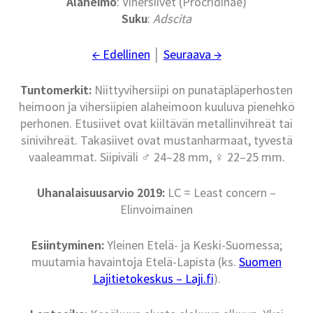
Alaheimo
: Vihersiivet (Procridinae)
Suku
:
Adscita
← Edellinen
│
Seuraava →
Tuntomerkit:
Niittyvihersiipi on punatäpläperhosten
heimoon ja vihersiipien alaheimoon kuuluva pienehkö
perhonen. Etusiivet ovat kiiltävän metallinvihreät tai
sinivihreät. Takasiivet ovat mustanharmaat, tyvestä
vaaleammat. Siipiväli ♂ 24–28 mm, ♀ 22–25 mm.
Uhanalaisuusarvio 2019:
LC = Least concern –
Elinvoimainen
Esiintyminen:
Yleinen Etelä- ja Keski-Suomessa;
muutamia havaintoja Etelä-Lapista (ks.
Suomen
Lajitietokeskus – Laji.fi
).