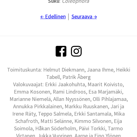
Suku
:
Coleophora
← Edellinen
│
Seuraava →
Toimituskunta: Helmut Diekmann, Jaana Ihme, Heikki
Tabell, Patrik Åberg
Valokuvaajat: Erkki Jaakohuhta, Maarit Koivisto,
Emma Kosonen, Rami Lindroos, Esa Marjamäki,
Marianne Niemelä, Allan Nyyssönen, Olli Pihlajamaa,
Annukka Pirkkalainen, Markku Ruuskanen, Jari ja
Irene Räty, Teppo Salmela, Erkki Santamala, Mika
Schafroth, Matti Selänne, Kimmo Silvonen, Eija
Soimola, Håkan Söderholm, Päivi Torkki, Tarmo
Virtanen, Jukka Vuorinen, Aarne ja Eino Ylönen