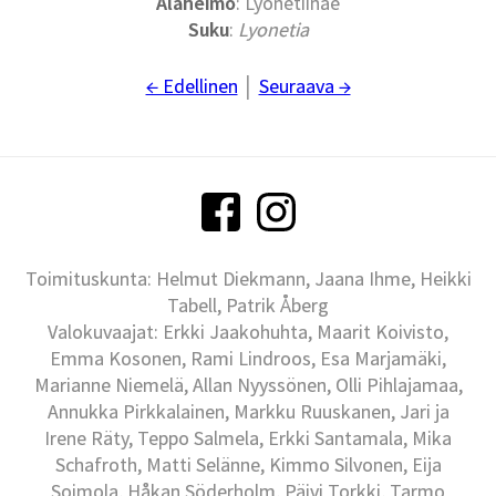
Alaheimo
: Lyonetiinae
Suku
:
Lyonetia
← Edellinen
│
Seuraava →
Toimituskunta: Helmut Diekmann, Jaana Ihme, Heikki
Tabell, Patrik Åberg
Valokuvaajat: Erkki Jaakohuhta, Maarit Koivisto,
Emma Kosonen, Rami Lindroos, Esa Marjamäki,
Marianne Niemelä, Allan Nyyssönen, Olli Pihlajamaa,
Annukka Pirkkalainen, Markku Ruuskanen, Jari ja
Irene Räty, Teppo Salmela, Erkki Santamala, Mika
Schafroth, Matti Selänne, Kimmo Silvonen, Eija
Soimola, Håkan Söderholm, Päivi Torkki, Tarmo