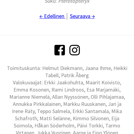
Suku:
Pterotopteryx
← Edellinen
│
Seuraava →
Toimituskunta: Helmut Diekmann, Jaana Ihme, Heikki
Tabell, Patrik Åberg
Valokuvaajat: Erkki Jaakohuhta, Maarit Koivisto,
Emma Kosonen, Rami Lindroos, Esa Marjamäki,
Marianne Niemelä, Allan Nyyssönen, Olli Pihlajamaa,
Annukka Pirkkalainen, Markku Ruuskanen, Jari ja
Irene Räty, Teppo Salmela, Erkki Santamala, Mika
Schafroth, Matti Selänne, Kimmo Silvonen, Eija
Soimola, Håkan Söderholm, Päivi Torkki, Tarmo
Virtanen, Jukka Vuorinen, Aarne ja Eino Ylönen