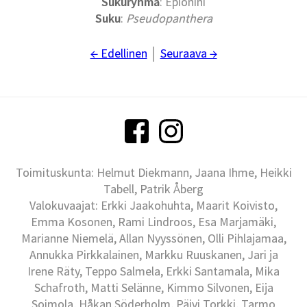
Sukuryhmä
: Epionini
Suku
:
Pseudopanthera
← Edellinen
│
Seuraava →
Toimituskunta: Helmut Diekmann, Jaana Ihme, Heikki
Tabell, Patrik Åberg
Valokuvaajat: Erkki Jaakohuhta, Maarit Koivisto,
Emma Kosonen, Rami Lindroos, Esa Marjamäki,
Marianne Niemelä, Allan Nyyssönen, Olli Pihlajamaa,
Annukka Pirkkalainen, Markku Ruuskanen, Jari ja
Irene Räty, Teppo Salmela, Erkki Santamala, Mika
Schafroth, Matti Selänne, Kimmo Silvonen, Eija
Soimola, Håkan Söderholm, Päivi Torkki, Tarmo