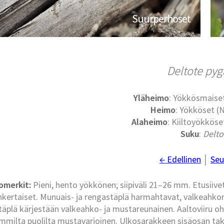
Suurperhoset
Deltote pyg
Yläheimo
: Yökkösmaise
Heimo
: Yökköset (
Alaheimo
: Kiiltoyökköse
Suku
:
Delto
← Edellinen
│
Seu
omerkit:
Pieni, hento yökkönen; siipiväli 21–26 mm. Etusiiv
nkertaiset. Munuais- ja rengastäplä harmahtavat, valkeahkor
täplä kärjestään valkeahko- ja mustareunainen. Aaltoviiru ohu
milta puolilta mustavarjoinen. Ulkosarakkeen sisäosan takap