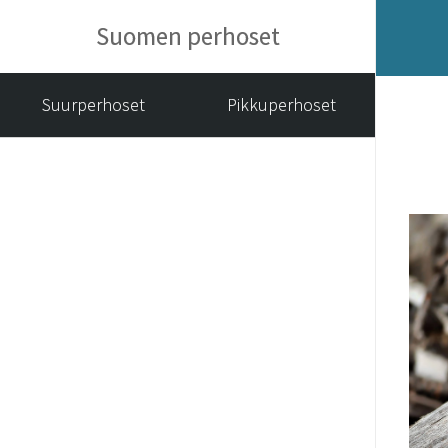
Suomen perhoset
Suurperhoset
Pikkuperhoset