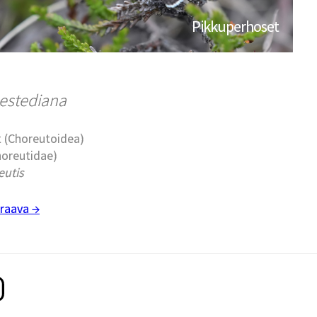
Pikkuperhoset
hestediana
t (Choreutoidea)
horeutidae)
eutis
raava →