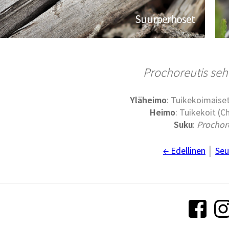
Suurperhoset
Prochoreutis se
Yläheimo
: Tuikekoimaise
Heimo
: Tuikekoit (C
Suku
:
Prochor
← Edellinen
│
Seu