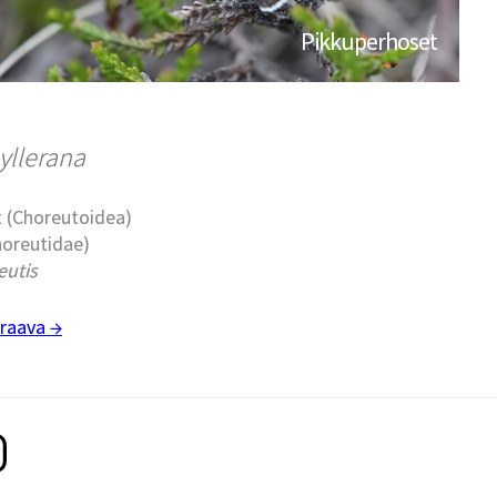
Pikkuperhoset
yllerana
t (Choreutoidea)
horeutidae)
eutis
raava →