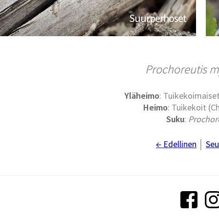
Suurperhoset
Prochoreutis m
Yläheimo
: Tuikekoimaise
Heimo
: Tuikekoit (C
Suku
:
Prochor
← Edellinen
│
Seu