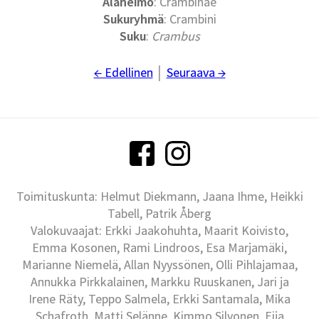
Alaheimo
: Crambinae
Sukuryhmä
: Crambini
Suku
:
Crambus
← Edellinen
│
Seuraava →
Toimituskunta: Helmut Diekmann, Jaana Ihme, Heikki
Tabell, Patrik Åberg
Valokuvaajat: Erkki Jaakohuhta, Maarit Koivisto,
Emma Kosonen, Rami Lindroos, Esa Marjamäki,
Marianne Niemelä, Allan Nyyssönen, Olli Pihlajamaa,
Annukka Pirkkalainen, Markku Ruuskanen, Jari ja
Irene Räty, Teppo Salmela, Erkki Santamala, Mika
Schafroth, Matti Selänne, Kimmo Silvonen, Eija