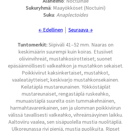
Alaheimo
: Noctuinae
Sukuryhmä
: Maayökköset (Noctuini)
Suku
:
Anaplectoides
← Edellinen
│
Seuraava →
Tuntomerkit:
Siipiväli 41–52 mm. Naaras on
keskimäärin suurempi kuin koiras. Etusiivet
oliivinvihreät, mustahkosirotteiset; suonet
epäsäännöllisesti valkeahkon ja mustahkon sekaiset.
Poikkiviirut kaksinkertaiset, mustahkot,
vaaleatäytteiset; keskivarjo mustahkonsekainen.
Keilatäplä mustareunainen. Yökköstäplät
mustareunaiset, rengastäplä ruskeahko,
munuaistäplä suurelta osin tummakehnäinen,
harmahtavarenkainen, sen ja ulomman poikkiviirun
välissä tavallisesti valkeahko, vihreänsävyinen laikku.
Aaltoviiru vaalea, sen sisäpuolella mustia nuolitäpliä.
Ulkoreunassa rivi pieniä, mustia puolikuita. Ripset