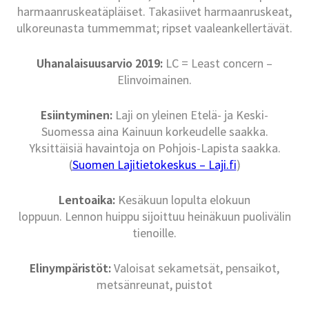
harmaanruskeatäpläiset. Takasiivet harmaanruskeat,
ulkoreunasta tummemmat; ripset vaaleankellertävät.
Uhanalaisuusarvio 2019:
LC = Least concern –
Elinvoimainen.
Esiintyminen:
Laji on yleinen Etelä- ja Keski-
Suomessa aina Kainuun korkeudelle saakka.
Yksittäisiä havaintoja on Pohjois-Lapista saakka.
(
Suomen Lajitietokeskus – Laji.fi
)
Lentoaika:
Kesäkuun lopulta elokuun
loppuun. Lennon huippu sijoittuu heinäkuun puolivälin
tienoille.
Elinympäristöt:
Valoisat sekametsät, pensaikot,
metsänreunat, puistot