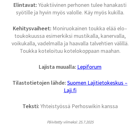
Elintavat:
Yöaktiivinen perhonen tulee hanakasti
syötille ja hyvin myös valolle. Käy myös kukilla.
Kehitysvaiheet:
Moniruokainen toukka elää elo–
toukokuussa esimerkiksi mustikalla, kanervalla,
voikukalla, vadelmalla ja haavalla talvehtien välillä.
Toukka koteloituu kotelokoppaan maahan.
Lajista muualla:
Lepiforum
Tilastotietojen lähde:
Suomen Lajitietokeskus –
Laji.fi
Teksti:
Yhteistyössä Perhoswikin kanssa
Päivitetty viimeksi: 25.7.2025