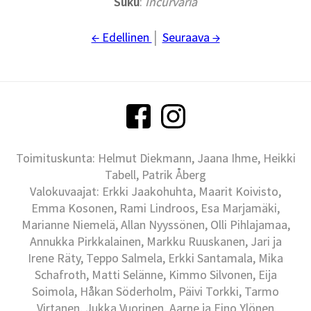
Suku
:
Incurvaria
← Edellinen
│
Seuraava →
Toimituskunta: Helmut Diekmann, Jaana Ihme, Heikki
Tabell, Patrik Åberg
Valokuvaajat: Erkki Jaakohuhta, Maarit Koivisto,
Emma Kosonen, Rami Lindroos, Esa Marjamäki,
Marianne Niemelä, Allan Nyyssönen, Olli Pihlajamaa,
Annukka Pirkkalainen, Markku Ruuskanen, Jari ja
Irene Räty, Teppo Salmela, Erkki Santamala, Mika
Schafroth, Matti Selänne, Kimmo Silvonen, Eija
Soimola, Håkan Söderholm, Päivi Torkki, Tarmo
Virtanen, Jukka Vuorinen, Aarne ja Eino Ylönen