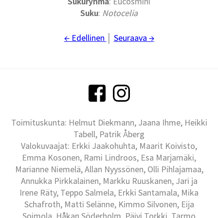
Sukuryhmä
: Eucosmini
Suku
:
Notocelia
← Edellinen
│
Seuraava →
Toimituskunta: Helmut Diekmann, Jaana Ihme, Heikki
Tabell, Patrik Åberg
Valokuvaajat: Erkki Jaakohuhta, Maarit Koivisto,
Emma Kosonen, Rami Lindroos, Esa Marjamäki,
Marianne Niemelä, Allan Nyyssönen, Olli Pihlajamaa,
Annukka Pirkkalainen, Markku Ruuskanen, Jari ja
Irene Räty, Teppo Salmela, Erkki Santamala, Mika
Schafroth, Matti Selänne, Kimmo Silvonen, Eija
Soimola, Håkan Söderholm, Päivi Torkki, Tarmo