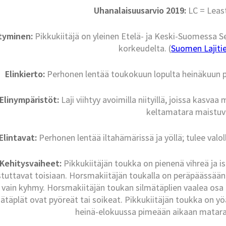
Uhanalaisuusarvio 2019:
LC = Leas
ntyminen:
Pikkukiitäjä on yleinen Etelä- ja Keski-Suomessa S
korkeudelta. (
Suomen Lajitie
Elinkierto:
Perhonen lentää toukokuun lopulta heinäkuun pu
Elinympäristöt:
Laji viihtyy avoimilla niityillä, joissa kasva
keltamatara maistuva
Elintavat:
Perhonen lentää iltahämärissä ja yöllä; tulee valoll
Kehitysvaiheet:
Pikkukiitäjän toukka on pienenä vihreä ja i
tuttavat toisiaan. Horsmakiitäjän toukalla on peräpäässään 
la vain kyhmy. Horsmakiitäjän toukan silmätäplien vaalea os
ätäplät ovat pyöreät tai soikeat. Pikkukiitäjän toukka on yöa
heinä-elokuussa pimeään aikaan matarak