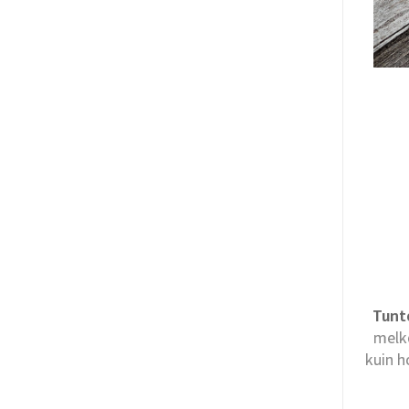
Tunt
melko
kuin h