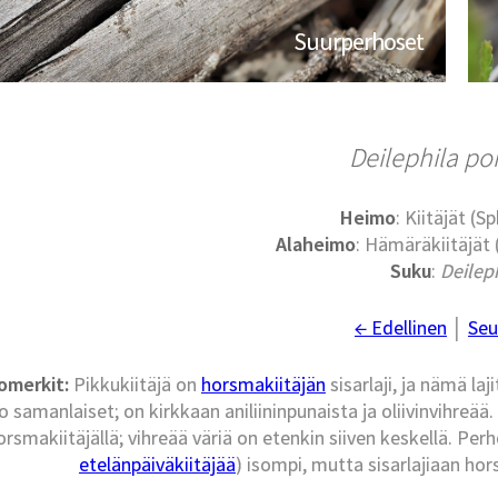
Suurperhoset
Deilephila po
Heimo
: Kiitäjät (S
Alaheimo
: Hämäräkiitäjät
Suku
:
Deilep
← Edellinen
│
Seu
omerkit:
Pikkukiitäjä on
horsmakiitäjän
sisarlaji, ja nämä la
 samanlaiset; on kirkkaan aniliininpunaista ja oliivinvihreää
orsmakiitäjällä; vihreää väriä on etenkin siiven keskellä. Perho
etelänpäiväkiitäjää
) isompi, mutta sisarlajiaan ho