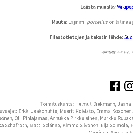
Lajista muualla:
Wikipe
Muuta
: Lajinimi
porcellus
on latinaa 
Tilastotietojen ja tekstin lähde:
Suo
Päivitetty viimeksi: 
Toimituskunta: Helmut Diekmann, Jaana Ih
uvaajat: Erkki Jaakohuhta, Maarit Koivisto, Emma Kosonen,
önen, Olli Pihlajamaa, Annukka Pirkkalainen, Markku Ruuskan
ka Schafroth, Matti Selänne, Kimmo Silvonen, Eija Soimola, 
Vuorinen, Aarne ja 