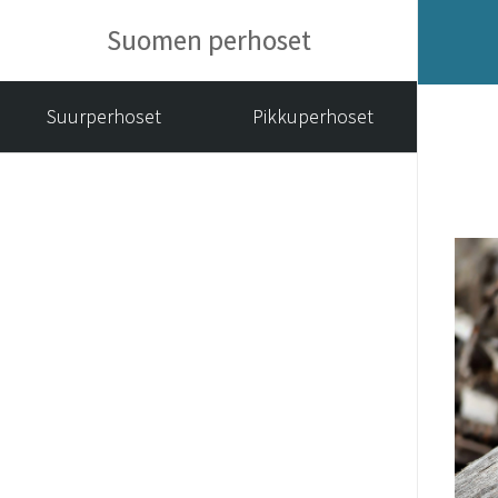
Suomen perhoset
Suurperhoset
Pikkuperhoset