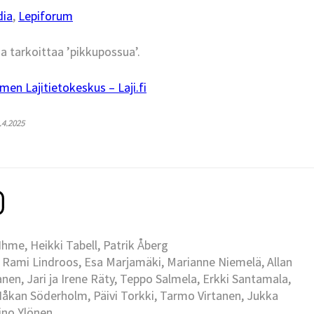
dia
,
Lepiforum
ja tarkoittaa ’pikkupossua’.
men Lajitietokeskus – Laji.fi
2.4.2025
me, Heikki Tabell, Patrik Åberg
 Rami Lindroos, Esa Marjamäki, Marianne Niemelä, Allan
en, Jari ja Irene Räty, Teppo Salmela, Erkki Santamala,
Håkan Söderholm, Päivi Torkki, Tarmo Virtanen, Jukka
Eino Ylönen