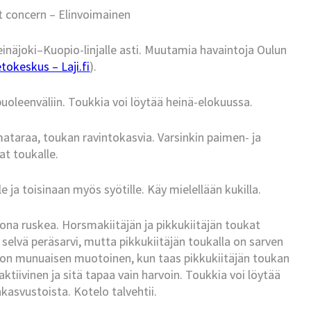
t concern – Elinvoimainen
einäjoki–Kuopio-linjalle asti. Muutamia havaintoja Oulun
tokeskus – Laji.fi
).
oleenväliin. Toukkia voi löytää heinä-elokuussa.
a mataraa, toukan ravintokasvia. Varsinkin paimen- ja
t toukalle.
e ja toisinaan myös syötille. Käy mielellään kukilla.
sona ruskea. Horsmakiitäjän ja pikkukiitäjän toukat
selvä peräsarvi, mutta pikkukiitäjän toukalla on sarven
a on munuaisen muotoinen, kun taas pikkukiitäjän toukan
ktiivinen ja sitä tapaa vain harvoin. Toukkia voi löytää
asvustoista. Kotelo talvehtii.