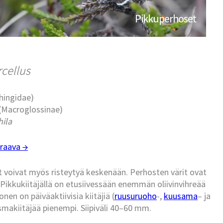
Pikkuperhoset
rcellus
phingidae)
 (Macroglossinae)
hila
raava →
jit voivat myös risteytyä keskenään. Perhosten värit ovat
. Pikkukiitäjällä on etusiivessään enemmän oliivinvihreää
nen on päiväaktiivisia kiitäjiä (
ruusuruoho
-,
kuusama
– ja
rsmakiitäjää pienempi. Siipiväli 40–60 mm.