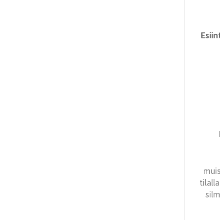
Esii
muis
tilal
silm