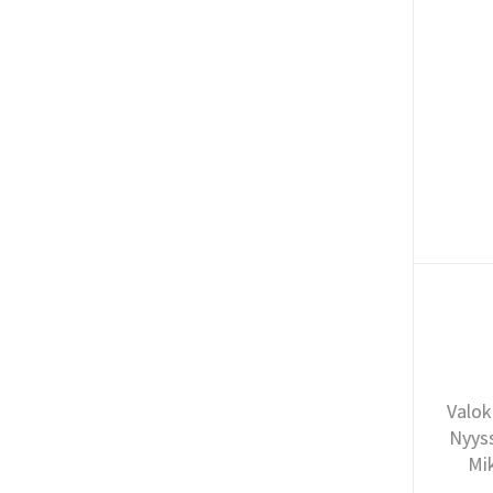
Valok
Nyyss
Mi