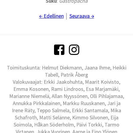
Suku
:
Gastropacha
← Edellinen
│
Seuraava →
Toimituskunta: Helmut Diekmann, Jaana Ihme, Heikki
Tabell, Patrik Åberg
Valokuvaajat: Erkki Jaakohuhta, Maarit Koivisto,
Emma Kosonen, Rami Lindroos, Esa Marjamäki,
Marianne Niemelä, Allan Nyyssönen, Olli Pihlajamaa,
Annukka Pirkkalainen, Markku Ruuskanen, Jari ja
Irene Räty, Teppo Salmela, Erkki Santamala, Mika
Schafroth, Matti Selänne, Kimmo Silvonen, Eija
Soimola, Håkan Söderholm, Päivi Torkki, Tarmo
Virtanen, Jukka Vuorinen, Aarne ja Eino Ylönen