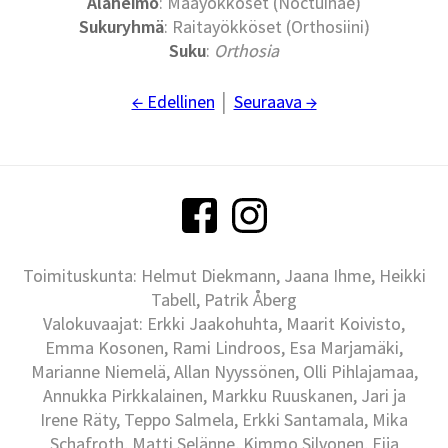
Alaheimo
: Maayökköset (Noctuinae)
Sukuryhmä
: Raitayökköset (Orthosiini)
Suku
:
Orthosia
← Edellinen
│
Seuraava →
Toimituskunta: Helmut Diekmann, Jaana Ihme, Heikki
Tabell, Patrik Åberg
Valokuvaajat: Erkki Jaakohuhta, Maarit Koivisto,
Emma Kosonen, Rami Lindroos, Esa Marjamäki,
Marianne Niemelä, Allan Nyyssönen, Olli Pihlajamaa,
Annukka Pirkkalainen, Markku Ruuskanen, Jari ja
Irene Räty, Teppo Salmela, Erkki Santamala, Mika
Schafroth, Matti Selänne, Kimmo Silvonen, Eija