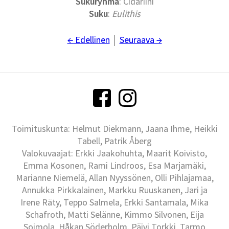
Sukuryhmä
: Cidariini
Suku
:
Eulithis
← Edellinen
│
Seuraava →
Toimituskunta: Helmut Diekmann, Jaana Ihme, Heikki
Tabell, Patrik Åberg
Valokuvaajat: Erkki Jaakohuhta, Maarit Koivisto,
Emma Kosonen, Rami Lindroos, Esa Marjamäki,
Marianne Niemelä, Allan Nyyssönen, Olli Pihlajamaa,
Annukka Pirkkalainen, Markku Ruuskanen, Jari ja
Irene Räty, Teppo Salmela, Erkki Santamala, Mika
Schafroth, Matti Selänne, Kimmo Silvonen, Eija
Soimola, Håkan Söderholm, Päivi Torkki, Tarmo