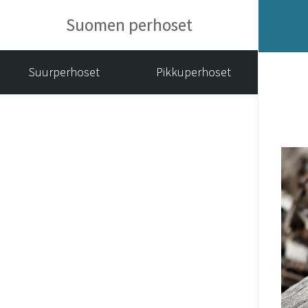
Suomen perhoset
Suurperhoset
Pikkuperhoset