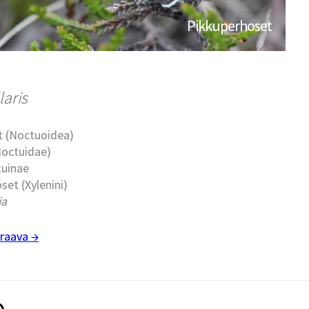
Pikkuperhoset
laris
t (Noctuoidea)
Noctuidae)
tuinae
set (Xylenini)
ia
raava →