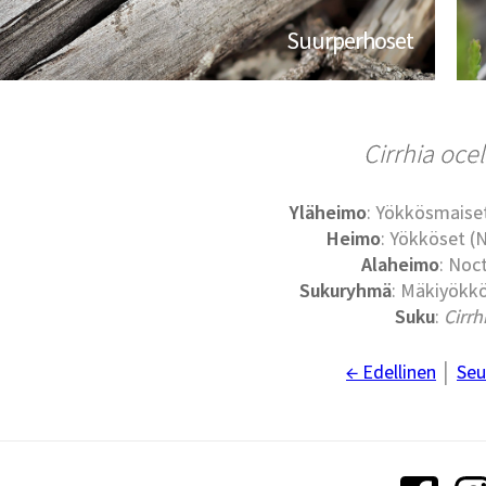
Suurperhoset
Cirrhia ocel
Yläheimo
: Yökkösmaise
Heimo
: Yökköset (
Alaheimo
: Noc
Sukuryhmä
: Mäkiyökkö
Suku
:
Cirrh
← Edellinen
│
Seu