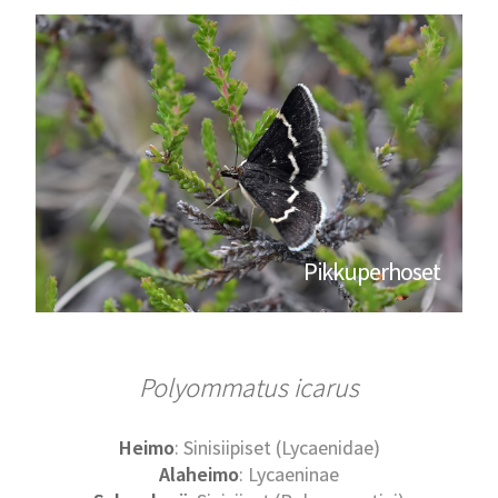
Pikkuperhoset
Polyommatus icarus
Heimo
: Sinisiipiset (Lycaenidae)
Alaheimo
: Lycaeninae