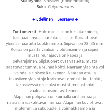
Sukuryhmä
: Sinisiivet (Polyommatini)
Suku
:
Polyommatus
← Edellinen
│
Seuraava →
Tuntomerkit
: Hohtosinisiipi on keskikokoinen,
toisinaan myös suurehko sinisiipi. Koiraat ovat
yleensä naaraita kookkaampia. Siipiväli on 23–35 mm.
Koiras on päältä vaalean violetinsininen ja siipien
musta reunajuova on kapea ja
selvärajainen. Siipisuonet ovat vaaleita, mutta
saattavat tummua reunaa kohti. Naaraan yläpinta voi
vaihdella sinisestä ruskeaan. Naaraan etu- ja
takasiiven yläpintoja koristavat oranssit kuutäplät;
takasiivessä on lisäksi mustat reunustäplät
vaaleansinisine täytteineen.
Alapinnan pohjaväri on koiraalla siniharmaa ja
naaraalla ruskehtavanharmaa. Alapinnan kuviot ovat
molemmilla sukupuolella voimakkaampia ja