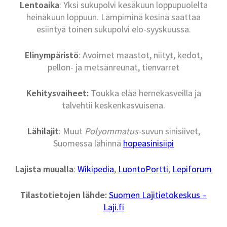
Lentoaika
: Yksi sukupolvi kesäkuun loppupuolelta
heinäkuun loppuun. Lämpiminä kesinä saattaa
esiintyä toinen sukupolvi elo-syyskuussa.
Elinympäristö
: Avoimet maastot, niityt, kedot,
pellon- ja metsänreunat, tienvarret
Kehitysvaiheet:
Toukka elää hernekasveilla ja
talvehtii keskenkasvuisena.
Lähilajit
: Muut
Polyommatus
-suvun sinisiivet,
Suomessa lähinnä
hopeasinisiipi
Lajista muualla
:
Wikipedia
,
LuontoPortti
,
Lepiforum
Tilastotietojen lähde:
Suomen Lajitietokeskus –
Laji.fi