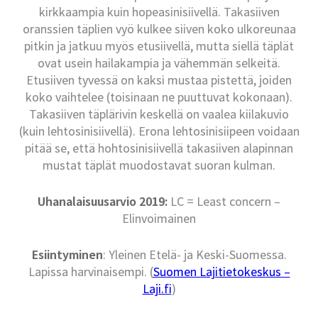
kirkkaampia kuin hopeasinisiivellä. Takasiiven
oranssien täplien vyö kulkee siiven koko ulkoreunaa
pitkin ja jatkuu myös etusiivellä, mutta siellä täplät
ovat usein hailakampia ja vähemmän selkeitä.
Etusiiven tyvessä on kaksi mustaa pistettä, joiden
koko vaihtelee (toisinaan ne puuttuvat kokonaan).
Takasiiven täplärivin keskellä on vaalea kiilakuvio
(kuin lehtosinisiivellä). Erona lehtosinisiipeen voidaan
pitää se, että hohtosinisiivellä takasiiven alapinnan
mustat täplät muodostavat suoran kulman.
Uhanalaisuusarvio 2019:
LC = Least concern –
Elinvoimainen
Esiintyminen
: Yleinen Etelä- ja Keski-Suomessa.
Lapissa harvinaisempi. (
Suomen Lajitietokeskus –
Laji.fi
)