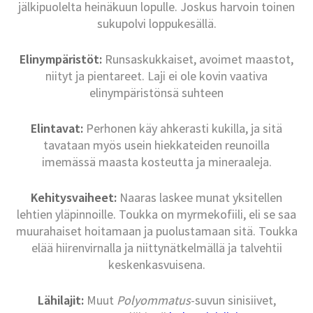
jälkipuolelta heinäkuun lopulle. Joskus harvoin toinen
sukupolvi loppukesällä.
Elinympäristöt:
Runsaskukkaiset, avoimet maastot,
niityt ja pientareet. Laji ei ole kovin vaativa
elinympäristönsä suhteen
Elintavat:
Perhonen käy ahkerasti kukilla, ja sitä
tavataan myös usein hiekkateiden reunoilla
imemässä maasta kosteutta ja mineraaleja.
Kehitysvaiheet:
Naaras laskee munat yksitellen
lehtien yläpinnoille. Toukka on myrmekofiili, eli se saa
muurahaiset hoitamaan ja puolustamaan sitä. Toukka
elää hiirenvirnalla ja niittynätkelmällä ja talvehtii
keskenkasvuisena.
Lähilajit:
Muut
Polyommatus
-suvun sinisiivet,