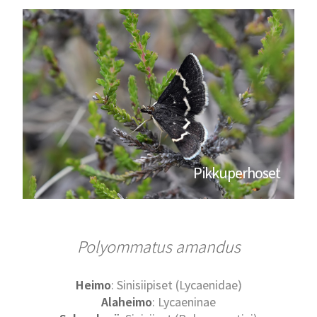
Pikkuperhoset
Polyommatus amandus
Heimo
: Sinisiipiset (Lycaenidae)
Alaheimo
: Lycaeninae