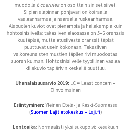
muodolla
f. coerulea
on osoittain siniset siivet.
Siipien alapinnan pohjaväri on koiraalla
vaaleanharmaa ja naaraalla ruskeanharmaa.
Alapuolen kuviot ovat pienempiä ja hailakampia kuin
hohtosinisiivellä: takasiiven alaosassa on 5–6 oranssia
kuutäplää, mutta etusiivestä oranssit täplät
puuttuvat usein kokonaan. Takasiiven
valkoreunaisten mustien täplien rivi muodostaa
suoran kulman. Hohtosinisiivelle tyypillinen vaalea
kiilakuvio täplärivin keskellä puuttuu.
Uhanalaisuusarvio 2019:
LC = Least concern –
Elinvoimainen
Esiintyminen:
Yleinen Etelä- ja Keski-Suomessa
(
Suomen Lajitietokeskus – Laji.fi
)
Lentoaika:
Normaalisti yksi sukupolvi: kesäkuun