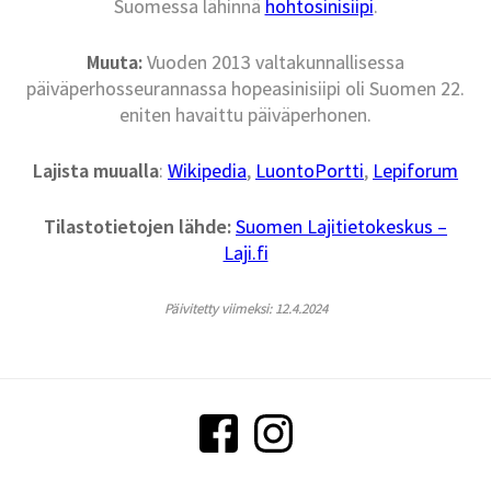
Suomessa lähinnä
hohtosinisiipi
.
Muuta:
Vuoden 2013 valtakunnallisessa
päiväperhosseurannassa hopeasinisiipi oli Suomen 22.
eniten havaittu päiväperhonen.
Lajista muualla
:
Wikipedia
,
LuontoPortti
,
Lepiforum
Tilastotietojen lähde:
Suomen Lajitietokeskus –
Laji.fi
Päivitetty viimeksi: 12.4.2024