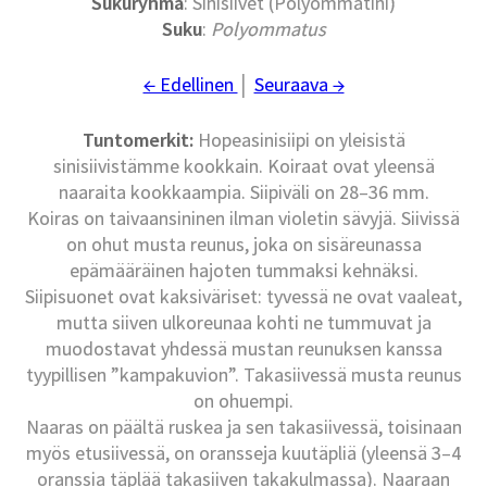
Sukuryhmä
: Sinisiivet (Polyommatini)
Suku
:
Polyommatus
← Edellinen
│
Seuraava →
Tuntomerkit:
Hopeasinisiipi on yleisistä
sinisiivistämme kookkain. Koiraat ovat yleensä
naaraita kookkaampia. Siipiväli on 28–36 mm.
Koiras on taivaansininen ilman violetin sävyjä. Siivissä
on ohut musta reunus, joka on sisäreunassa
epämääräinen hajoten tummaksi kehnäksi.
Siipisuonet ovat kaksiväriset: tyvessä ne ovat vaaleat,
mutta siiven ulkoreunaa kohti ne tummuvat ja
muodostavat yhdessä mustan reunuksen kanssa
tyypillisen ”kampakuvion”. Takasiivessä musta reunus
on ohuempi.
Naaras on päältä ruskea ja sen takasiivessä, toisinaan
myös etusiivessä, on oransseja kuutäpliä (yleensä 3–4
oranssia täplää takasiiven takakulmassa). Naaraan